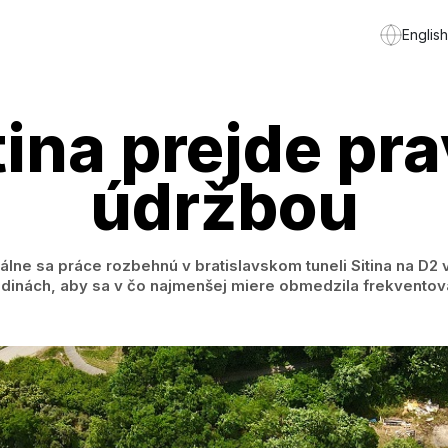
English
tina prejde pr
údržbou
álne sa práce rozbehnú v bratislavskom tuneli Sitina na D2 
odinách, aby sa v čo najmenšej miere obmedzila frekvento