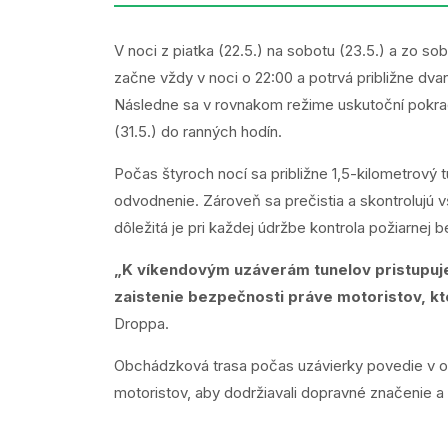
V noci z piatka (22.5.) na sobotu (23.5.) a zo so
začne vždy v noci o 22:00 a potrvá približne dva
Následne sa v rovnakom režime uskutoční pokračo
(31.5.) do ranných hodín.
Počas štyroch nocí sa približne 1,5-kilometrový t
odvodnenie. Zároveň sa prečistia a skontrolujú v
dôležitá je pri každej údržbe kontrola požiarnej 
„K víkendovým uzáverám tunelov pristupuje
zaistenie bezpečnosti práve motoristov, kt
Droppa.
Obchádzková trasa počas uzávierky povedie v
motoristov, aby dodržiavali dopravné značenie a 