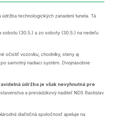
 a údržba technologických zariadení tunela. Tá
a sobotu (30.5.) a zo soboty (30.5.) na nedeľu
né očistiť vozovku, chodníky, steny aj
až po samotný riadiaci systém. Dvojnásobne
avidelná údržba je však nevyhnutná pre
tavenstva a prevádzkový riaditeľ NDS Rastislav
Národná diaľničná spoločnosť apeluje na