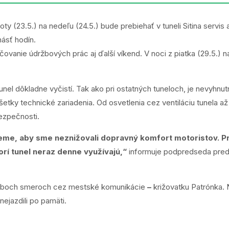
boty (23.5.) na nedeľu (24.5.) bude prebiehať v tuneli Sitina servis
násť hodín.
vanie údržbových prác aj ďalší víkend. V noci z piatka (29.5.) n
unel dôkladne vyčistí. Tak ako pri ostatných tuneloch, je nevyhnut
šetky technické zariadenia. Od osvetlenia cez ventiláciu tunela 
bezpečnosti.
me, aby sme neznižovali dopravný komfort motoristov. Pr
orí tunel neraz denne využívajú,“
informuje podpredseda preds
 oboch smeroch cez mestské komunikácie
–
križovatku Patrónka.
nejazdili po pamäti.