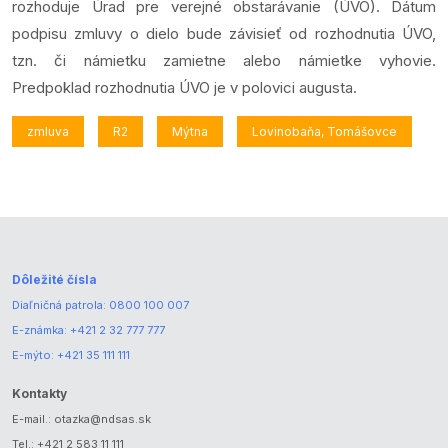
rozhoduje Úrad pre verejné obstarávanie (ÚVO). Dátum
podpisu zmluvy o dielo bude závisieť od rozhodnutia ÚVO,
tzn. či námietku zamietne alebo námietke vyhovie.
Predpoklad rozhodnutia ÚVO je v polovici augusta.
zmluva
R2
Mýtna
Lovinobaňa, Tomášovce
Dôležité čísla
Diaľničná patrola:
0800 100 007
E-známka:
+421 2 32 777 777
E-mýto:
+421 35 111 111
Kontakty
E-mail.:
otazka@ndsas.sk
Tel.:
+421 2 583 11 111