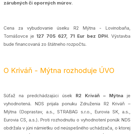
zárubných či oporných múrov
.
Cena za vybudovanie úseku R2 Mýtna - Lovinobaňa,
Tomášovce je
127 705 627, 71 Eur bez DPH
. Výstavba
bude financovaná zo štátneho rozpočtu.
O Kriváň - Mýtna rozhoduje ÚVO
Súťaž na predchádzajúci úsek
R2 Kriváň – Mýtna
je
vyhodnotená. NDS prijala ponuku Združenia R2 Kriváň –
Mýtna (Doprastav, a.s., STRABAG s.r.o., Eurovia SK, a.s.,
Eurovia CS, a.s.). Proti rozhodnutiu o vyhodnotení ponúk NDS
obdržala v júni námietku od neúspešného uchádzača, o ktorej