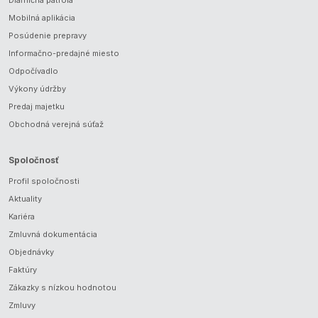
Diaľničná patrola
Mobilná aplikácia
Posúdenie prepravy
Informačno-predajné miesto
Odpočívadlo
Výkony údržby
Predaj majetku
Obchodná verejná súťaž
Spoločnosť
Profil spoločnosti
Aktuality
Kariéra
Zmluvná dokumentácia
Objednávky
Faktúry
Zákazky s nízkou hodnotou
Zmluvy