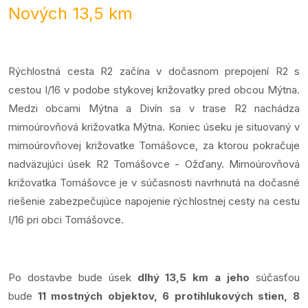
Nových 13,5 km
Rýchlostná cesta R2 začína v dočasnom prepojení R2 s
cestou I/16 v podobe stykovej križovatky pred obcou Mýtna.
Medzi obcami Mýtna a Divín sa v trase R2 nachádza
mimoúrovňová križovatka Mýtna. Koniec úseku je situovaný v
mimoúrovňovej križovatke Tomášovce, za ktorou pokračuje
nadväzujúci úsek R2 Tomášovce - Ožďany. Mimoúrovňová
križovatka Tomášovce je v súčasnosti navrhnutá na dočasné
riešenie zabezpečujúce napojenie rýchlostnej cesty na cestu
I/16 pri obci Tomášovce.
Po dostavbe bude úsek
dlhý 13,5 km a jeho
súčasťou
bude
11 mostných objektov,
6 protihlukových stien, 8