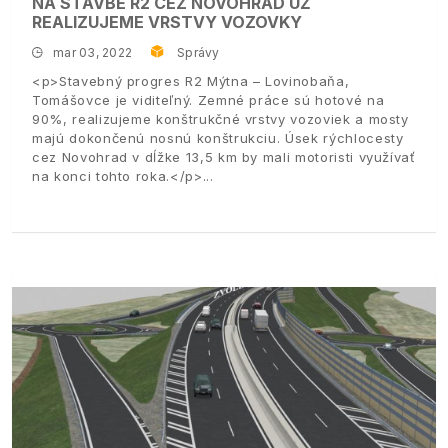
NA STAVBE R2 CEZ NOVOHRAD UŽ
REALIZUJEME VRSTVY VOZOVKY
mar 03, 2022
Správy
<p>Stavebný progres R2 Mýtna – Lovinobaňa,
Tomášovce je viditeľný. Zemné práce sú hotové na
90%, realizujeme konštrukčné vrstvy vozoviek a mosty
majú dokončenú nosnú konštrukciu. Úsek rýchlocesty
cez Novohrad v dĺžke 13,5 km by mali motoristi využívať
na konci tohto roka.</p>