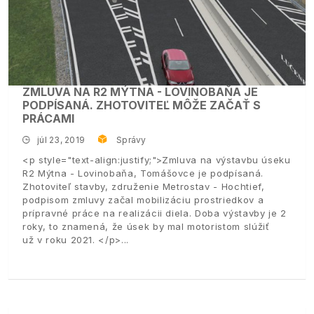
ZMLUVA NA R2 MÝTNA - LOVINOBAŇA JE
PODPÍSANÁ. ZHOTOVITEĽ MÔŽE ZAČAŤ S
PRÁCAMI
júl 23, 2019
Správy
<p style="text-align:justify;">Zmluva na výstavbu úseku
R2 Mýtna - Lovinobaňa, Tomášovce je podpísaná.
Zhotoviteľ stavby, združenie Metrostav - Hochtief,
podpisom zmluvy začal mobilizáciu prostriedkov a
prípravné práce na realizácii diela. Doba výstavby je 2
roky, to znamená, že úsek by mal motoristom slúžiť
už v roku 2021. </p>