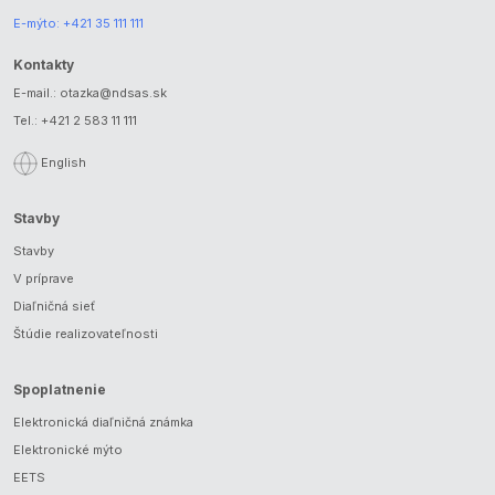
E-mýto:
+421 35 111 111
Kontakty
E-mail.:
otazka@ndsas.sk
Tel.:
+421 2 583 11 111
English
Stavby
Stavby
V príprave
Diaľničná sieť
Štúdie realizovateľnosti
Spoplatnenie
Elektronická diaľničná známka
Elektronické mýto
EETS