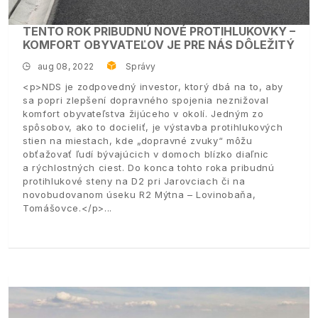
TENTO ROK PRIBUDNÚ NOVÉ PROTIHLUKOVKY –
KOMFORT OBYVATEĽOV JE PRE NÁS DÔLEŽITÝ
aug 08, 2022
Správy
<p>NDS je zodpovedný investor, ktorý dbá na to, aby
sa popri zlepšení dopravného spojenia neznižoval
komfort obyvateľstva žijúceho v okolí. Jedným zo
spôsobov, ako to docieliť, je výstavba protihlukových
stien na miestach, kde „dopravné zvuky“ môžu
obťažovať ľudí bývajúcich v domoch blízko diaľnic
a rýchlostných ciest. Do konca tohto roka pribudnú
protihlukové steny na D2 pri Jarovciach či na
novobudovanom úseku R2 Mýtna – Lovinobaňa,
Tomášovce.</p>