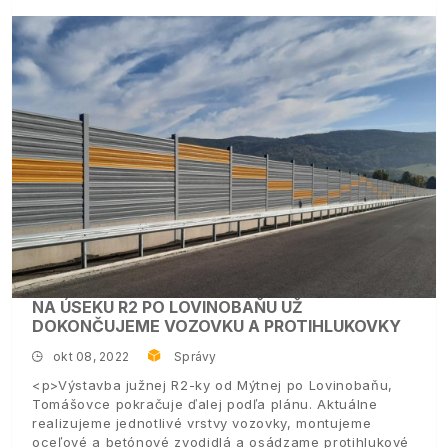
NA ÚSEKU R2 PO LOVINOBAŇU UŽ
DOKONČUJEME VOZOVKU A PROTIHLUKOVKY
okt 08, 2022
Správy
<p>Výstavba južnej R2-ky od Mýtnej po Lovinobaňu,
Tomášovce pokračuje ďalej podľa plánu. Aktuálne
realizujeme jednotlivé vrstvy vozovky, montujeme
oceľové a betónové zvodidlá a osádzame protihlukové