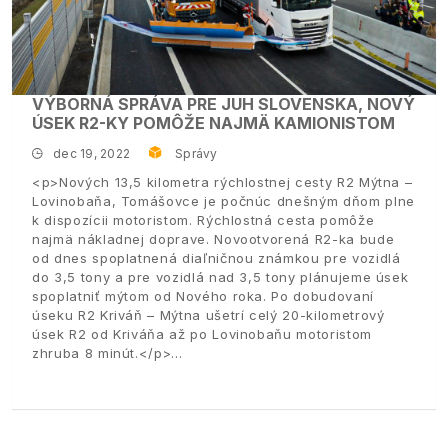
VÝBORNÁ SPRÁVA PRE JUH SLOVENSKA, NOVÝ
ÚSEK R2-KY POMÔŽE NAJMÄ KAMIONISTOM
dec 19, 2022
Správy
<p>Nových 13,5 kilometra rýchlostnej cesty R2 Mýtna –
Lovinobaňa, Tomášovce je počnúc dnešným dňom plne
k dispozícii motoristom. Rýchlostná cesta pomôže
najmä nákladnej doprave. Novootvorená R2-ka bude
od dnes spoplatnená diaľničnou známkou pre vozidlá
do 3,5 tony a pre vozidlá nad 3,5 tony plánujeme úsek
spoplatniť mýtom od Nového roka. Po dobudovaní
úseku R2 Kriváň – Mýtna ušetrí celý 20-kilometrový
úsek R2 od Kriváňa až po Lovinobaňu motoristom
zhruba 8 minút.</p>