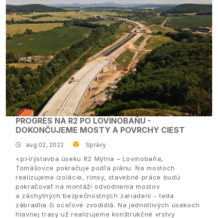
PROGRES NA R2 PO LOVINOBAŇU -
DOKONČUJEME MOSTY A POVRCHY CIEST
aug 02, 2022
Správy
<p>Výstavba úseku R2 Mýtna – Lovinobaňa,
Tomášovce pokračuje podľa plánu. Na mostoch
realizujeme izolácie, rímsy, stavebné práce budú
pokračovať na montáži odvodnenia mostov
a záchytných bezpečnostných zariadení - teda
zábradlia či oceľové zvodidlá. Na jednotlivých úsekoch
hlavnej trasy už realizujeme konštrukčné vrstvy