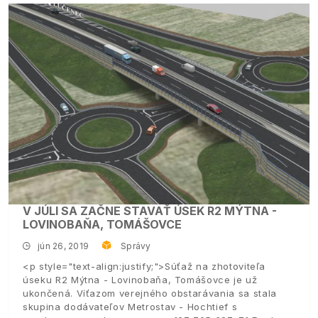
V JÚLI SA ZAČNE STAVAŤ ÚSEK R2 MÝTNA -
LOVINOBAŇA, TOMÁŠOVCE
jún 26, 2019
Správy
<p style="text-align:justify;">Súťaž na zhotoviteľa
úseku R2 Mýtna - Lovinobaňa, Tomášovce je už
ukončená. Víťazom verejného obstarávania sa stala
skupina dodávateľov Metrostav - Hochtief s