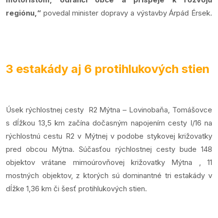
regiónu,“
povedal minister dopravy a výstavby Árpád Érsek.
3 estakády aj 6 protihlukových stien
Úsek rýchlostnej cesty R2 Mýtna – Lovinobaňa, Tomášovce
s dĺžkou 13,5 km začína dočasným napojením cesty I/16 na
rýchlostnú cestu R2 v Mýtnej v podobe stykovej križovatky
pred obcou Mýtna. Súčasťou rýchlostnej cesty bude 148
objektov vrátane mimoúrovňovej križovatky Mýtna , 11
mostných objektov, z ktorých sú dominantné tri estakády v
dĺžke 1,36 km či šesť protihlukových stien.