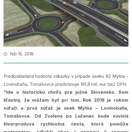
feb 16, 2018
Predpokladaná hodnota zákazky v prípade úseku R2 Mýtna -
Lovinobaňa, Tomášovce predstavuje 161,8 mil. eur bez DPH.
"Ide o historickú chvíľu pre južné Slovensko. Som
šťastný, že môžem byť pri tom. Rok 2018 je rokom
súťaží a prvá súťaž je úsek Mýtna – Lovinobaňa,
Tomášovce. Od Zvolena po Lučenec bude súvislá
štvorprúdová rýchlostná cesta, ktorá pomôže
motoristom, odľahčí obce a prispeje k rozvoju