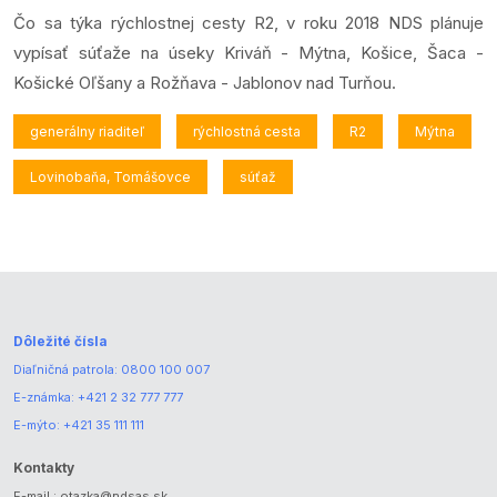
Čo sa týka rýchlostnej cesty R2, v roku 2018 NDS plánuje
vypísať súťaže na úseky Kriváň - Mýtna, Košice, Šaca -
Košické Oľšany a Rožňava - Jablonov nad Turňou.
generálny riaditeľ
rýchlostná cesta
R2
Mýtna
Lovinobaňa, Tomášovce
súťaž
Dôležité čísla
Diaľničná patrola:
0800 100 007
E-známka:
+421 2 32 777 777
E-mýto:
+421 35 111 111
Kontakty
E-mail.:
otazka@ndsas.sk