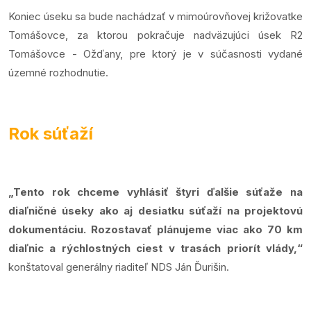
Koniec úseku sa bude nachádzať v mimoúrovňovej križovatke
Tomášovce, za ktorou pokračuje nadväzujúci úsek R2
Tomášovce - Ožďany, pre ktorý je v súčasnosti vydané
územné rozhodnutie.
Rok súťaží
„Tento rok chceme vyhlásiť štyri ďalšie súťaže na
diaľničné úseky ako aj desiatku súťaží na projektovú
dokumentáciu. Rozostavať plánujeme viac ako 70 km
diaľnic a rýchlostných ciest v trasách priorít vlády,“
konštatoval generálny riaditeľ NDS Ján Ďurišin.