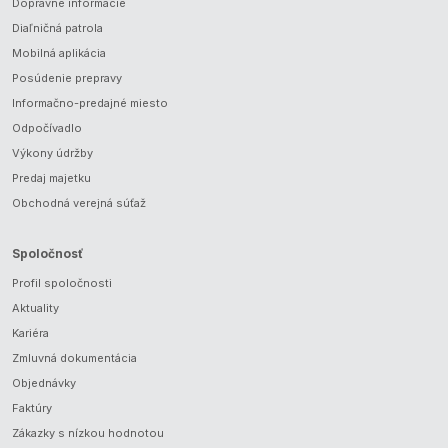
Dopravné informácie
Diaľničná patrola
Mobilná aplikácia
Posúdenie prepravy
Informačno-predajné miesto
Odpočívadlo
Výkony údržby
Predaj majetku
Obchodná verejná súťaž
Spoločnosť
Profil spoločnosti
Aktuality
Kariéra
Zmluvná dokumentácia
Objednávky
Faktúry
Zákazky s nízkou hodnotou