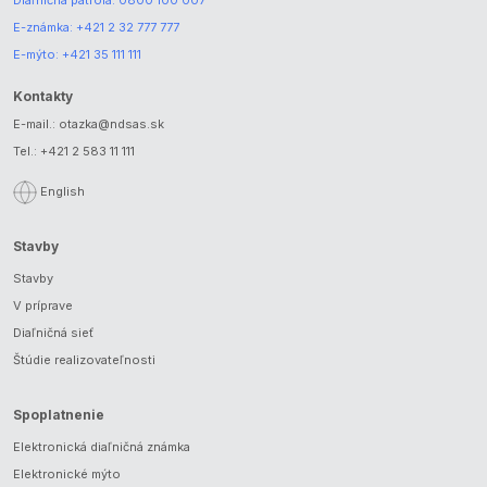
Diaľničná patrola:
0800 100 007
E-známka:
+421 2 32 777 777
E-mýto:
+421 35 111 111
Kontakty
E-mail.:
otazka@ndsas.sk
Tel.:
+421 2 583 11 111
English
Stavby
Stavby
V príprave
Diaľničná sieť
Štúdie realizovateľnosti
Spoplatnenie
Elektronická diaľničná známka
Elektronické mýto