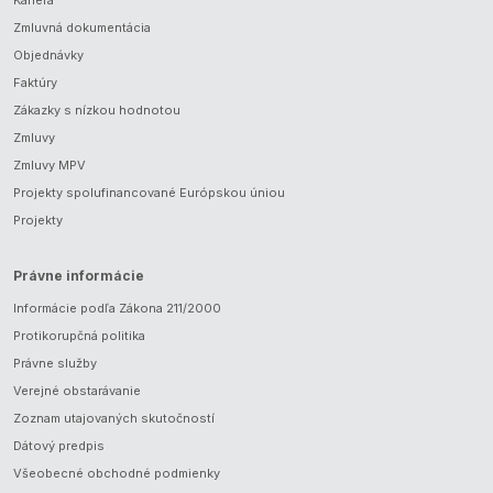
Kariéra
Zmluvná dokumentácia
Objednávky
Faktúry
Zákazky s nízkou hodnotou
Zmluvy
Zmluvy MPV
Projekty spolufinancované Európskou úniou
Projekty
Právne informácie
Informácie podľa Zákona 211/2000
Protikorupčná politika
Právne služby
Verejné obstarávanie
Zoznam utajovaných skutočností
Dátový predpis
Všeobecné obchodné podmienky