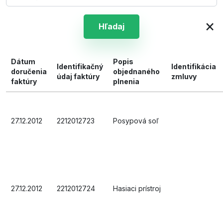
×
Hľadaj
Dátum
Popis
Identifikačný
Identifikácia
doručenia
objednaného
údaj faktúry
zmluvy
faktúry
plnenia
27.12.2012
2212012723
Posypová soľ
27.12.2012
2212012724
Hasiaci prístroj