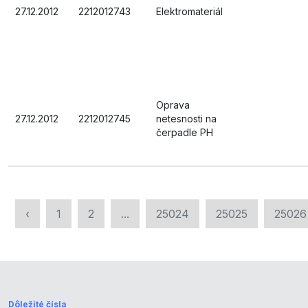
27.12.2012
2212012743
Elektromateriál
Oprava
27.12.2012
2212012745
netesnosti na
čerpadle PH
‹
1
2
...
25024
25025
25026
Dôležité čísla