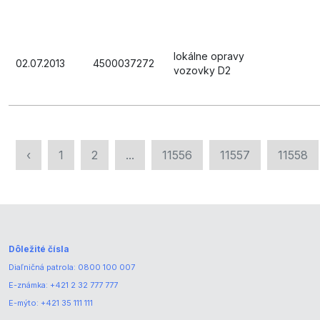
lokálne opravy
02.07.2013
4500037272
vozovky D2
‹
1
2
...
11556
11557
11558
Dôležité čísla
Diaľničná patrola:
0800 100 007
E-známka:
+421 2 32 777 777
E-mýto:
+421 35 111 111