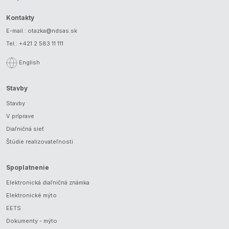
Kontakty
E-mail.:
otazka@ndsas.sk
Tel.:
+421 2 583 11 111
English
Stavby
Stavby
V príprave
Diaľničná sieť
Štúdie realizovateľnosti
Spoplatnenie
Elektronická diaľničná známka
Elektronické mýto
EETS
Dokumenty - mýto