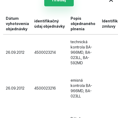
Dátum
Popis
identifikačný
Identifi
vyhotovenia
objednaného
údaj objednávky
zmluvy
objednávky
plnenia
technická
kontrola BA-
26.09.2012
4500023214
966MD, BA-
023LL, BA-
592MD
emisná
kontrola BA-
26.09.2012
4500023216
966MD, BA-
023LL