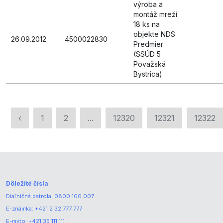
výroba a
montáž mreží
18 ks na
objekte NDS
26.09.2012
4500022830
Predmier
(SSÚD 5
Považská
Bystrica)
‹
1
2
...
12320
12321
12322
Dôležité čísla
Diaľničná patrola:
0800 100 007
E-známka:
+421 2 32 777 777
E-mýto:
+421 35 111 111