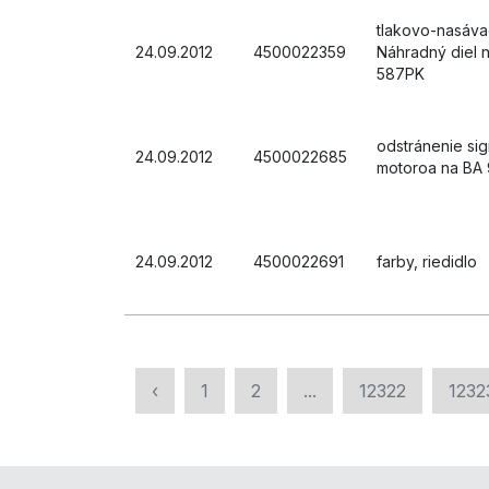
tlakovo-nasáva
24.09.2012
4500022359
Náhradný diel 
587PK
odstránenie si
24.09.2012
4500022685
motoroa na BA 
24.09.2012
4500022691
farby, riedidlo
‹
1
2
...
12322
1232