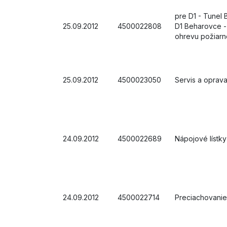
pre D1 - Tunel 
25.09.2012
4500022808
D1 Beharovce -
ohrevu požiar
25.09.2012
4500023050
Servis a oprav
24.09.2012
4500022689
Nápojové lístky
24.09.2012
4500022714
Preciachovanie