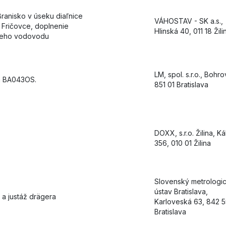
Branisko v úseku diaľnice
VÁHOSTAV - SK a.s.,
 Fričovce, doplnenie
Hlinská 40, 011 18 Žili
neho vodovodu
LM, spol. s.r.o., Bohro
a BA043OS.
851 01 Bratislava
DOXX, s.r.o. Žilina, K
356, 010 01 Žilina
Slovenský metrologi
ústav Bratislava,
 a justáž drägera
Karloveská 63, 842 5
Bratislava