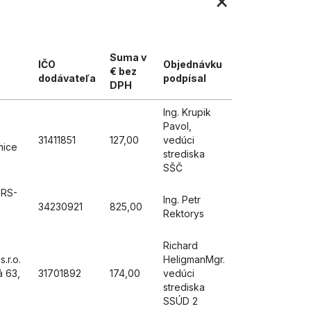
×
Suma v
IČO
Objednávku
€ bez
dodávateľa
podpísal
DPH
Ing. Krupik
Pavol,
31411851
127,00
vedúci
nice
strediska
SŠČ
 RS-
Ing. Petr
34230921
825,00
Rektorys
Richard
.r.o.
HeligmanMgr.
á 63,
31701892
174,00
vedúci
strediska
SSÚD 2