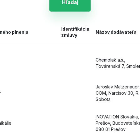
Hľadaj
Identifikácia
ného plnenia
Názov dodávateľa
zmluvy
Chemolak a.s.,
Továrenská 7, Smole
Jaroslav Matzenauer
r
COM, Narcisov 30, R.
Sobota
INOVATION Slovakia, s
ikálie
Prešov, Budovateľsk
080 01 Prešov