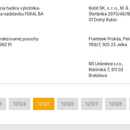
cia hadica výložníka-
Kobit SK, s. r. o., M. R.
na nadstavbu FEKAL BA
Štefánika 2970/48/18
01 Dolný Kubín
gnalizovanej poruchy
František Prokša, Pet
962 PI
1159/7, 925 23 Jelka
RR Unlimited s.r.o.,
Klarinská 7, 811 03
Bratislava
3
12324
12325
12326
12327
12328