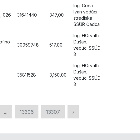
Ing. Goňa
Ivan vedúci
, 026
31641440
347,00
strediska
SSÚR Čadca
Ing. HOrváth
ofiho
Dušan,
30959748
517,00
vedúci SSÚD
3
Ing. HOrváth
Dušan,
35811528
3,150,00
vedúci SSÚD
3
...
13306
13307
›