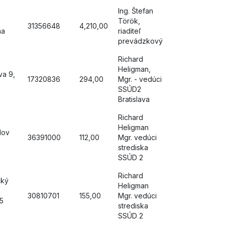
Ing. Štefan
Török,
31356648
4,210,00
na
riaditeľ
prevádzkový
Richard
Heligman,
va 9,
17320836
294,00
Mgr. - vedúci
SSÚD2
Bratislava
Richard
Heligman
álov
36391000
112,00
Mgr. vedúci
strediska
SSÚD 2
Richard
cký
Heligman
30810701
155,00
Mgr. vedúci
5
strediska
SSÚD 2