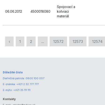
Spojovací a
06.06.2012
4500018080
kotviaci
materiál
‹
1
2
...
12572
12573
12574
Dôležité čísla
Diaľničná patrola:
0800 100 007
E-známka:
+421 2 32 777 777
E-mýto:
+421 35 111 111
Kontakty
E-mail.:
otazka@ndsas.sk