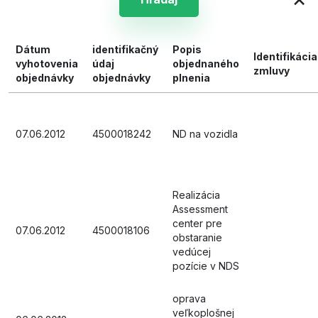
Dátum
identifikačný
Popis
Identifikácia
vyhotovenia
údaj
objednaného
zmluvy
objednávky
objednávky
plnenia
07.06.2012
4500018242
ND na vozidla
Realizácia
Assessment
center pre
07.06.2012
4500018106
obstaranie
vedúcej
pozície v NDS
oprava
veľkoplošnej