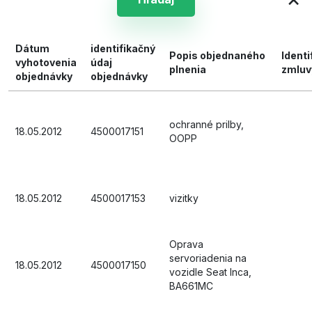
Dátum
identifikačný
Popis objednaného
Identi
vyhotovenia
údaj
plnenia
zmluv
objednávky
objednávky
ochranné prilby,
18.05.2012
4500017151
OOPP
18.05.2012
4500017153
vizitky
Oprava
servoriadenia na
18.05.2012
4500017150
vozidle Seat Inca,
BA661MC