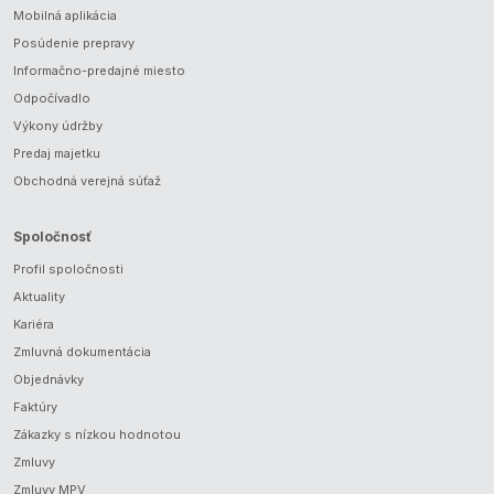
Mobilná aplikácia
Posúdenie prepravy
Informačno-predajné miesto
Odpočívadlo
Výkony údržby
Predaj majetku
Obchodná verejná súťaž
Spoločnosť
Profil spoločnosti
Aktuality
Kariéra
Zmluvná dokumentácia
Objednávky
Faktúry
Zákazky s nízkou hodnotou
Zmluvy
Zmluvy MPV