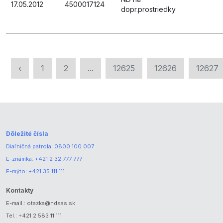
17.05.2012
4500017124
dopr.prostriedky
‹
1
2
...
12625
12626
12627
Dôležité čísla
Diaľničná patrola:
0800 100 007
E-známka:
+421 2 32 777 777
E-mýto:
+421 35 111 111
Kontakty
E-mail.:
otazka@ndsas.sk
Tel.:
+421 2 583 11 111