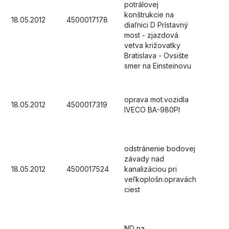
potrálovej
konštrukcie na
18.05.2012
4500017178
diaľnici D Prístavný
most - zjazdová
vetva križovatky
Bratislava - Ovsište
smer na Einsteinovu
oprava mot.vozidla
18.05.2012
4500017319
IVECO BA-980PI
odstránenie bodovej
závady nad
18.05.2012
4500017524
kanalizáciou pri
veľkoplošn.opravách
ciest
ND na