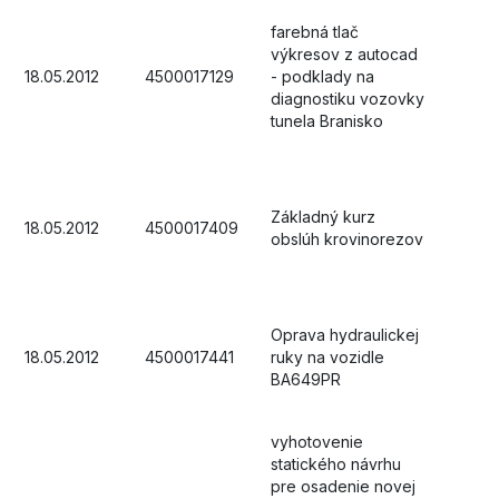
farebná tlač
výkresov z autocad
18.05.2012
4500017129
- podklady na
diagnostiku vozovky
tunela Branisko
Základný kurz
18.05.2012
4500017409
obslúh krovinorezov
Oprava hydraulickej
18.05.2012
4500017441
ruky na vozidle
BA649PR
vyhotovenie
statického návrhu
pre osadenie novej