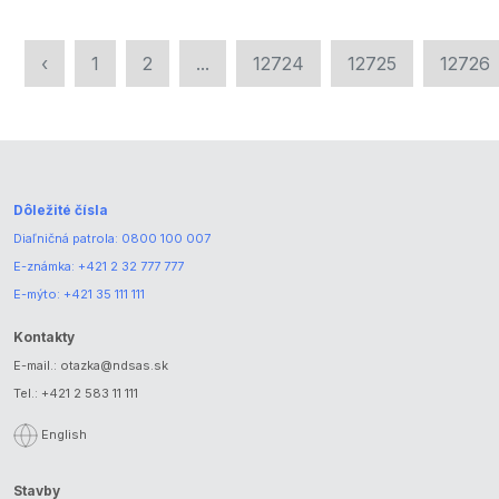
‹
1
2
...
12724
12725
12726
Dôležité čísla
Diaľničná patrola:
0800 100 007
E-známka:
+421 2 32 777 777
E-mýto:
+421 35 111 111
Kontakty
E-mail.:
otazka@ndsas.sk
Tel.:
+421 2 583 11 111
English
Stavby