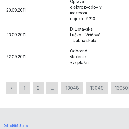
Oprava
elektrozvodov v
23.09.2011
mostnom
objekte č.210
Di Lietavská
23.09.2011
Lúčka - Višňové
- Dubná skala
Odborné
22.09.2011
školenie
vys.plošín
‹
1
2
...
13048
13049
13050
Dôležité čísla