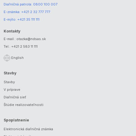
Diaľničná patrola:
0800 100 007
E-známka:
+421 2 32 777 777
E-mýto:
+421 35 111 111
Kontakty
E-mail.:
otazka@ndsas.sk
Tel.:
+421 2 583 11 111
English
Stavby
Stavby
V príprave
Diaľničná sieť
Štúdie realizovateľnosti
Spoplatnenie
Elektronická diaľničná známka