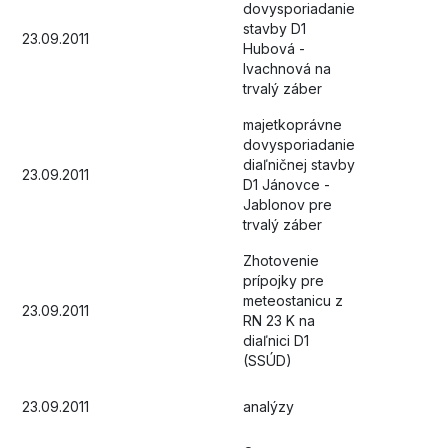
dovysporiadanie
stavby D1
23.09.2011
Hubová -
Ivachnová na
trvalý záber
majetkoprávne
dovysporiadanie
diaľničnej stavby
23.09.2011
D1 Jánovce -
Jablonov pre
trvalý záber
Zhotovenie
prípojky pre
meteostanicu z
23.09.2011
RN 23 K na
diaľnici D1
(SSÚD)
23.09.2011
analýzy