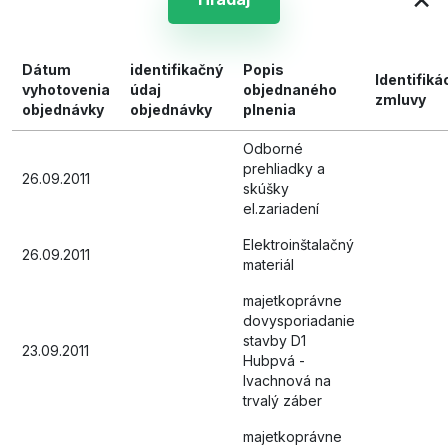
Dátum
identifikačný
Popis
Identifiká
vyhotovenia
údaj
objednaného
zmluvy
objednávky
objednávky
plnenia
Odborné
prehliadky a
26.09.2011
skúšky
el.zariadení
Elektroinštalačný
26.09.2011
materiál
majetkoprávne
dovysporiadanie
stavby D1
23.09.2011
Hubpvá -
Ivachnová na
trvalý záber
majetkoprávne