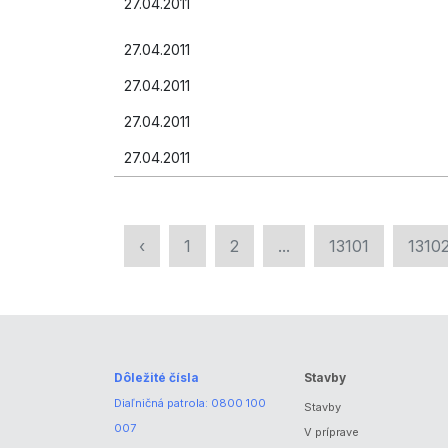
27.04.2011
27.04.2011
27.04.2011
27.04.2011
27.04.2011
‹
1
2
...
13101
1310
Dôležité čísla
Stavby
Diaľničná patrola:
0800 100
Stavby
007
V príprave