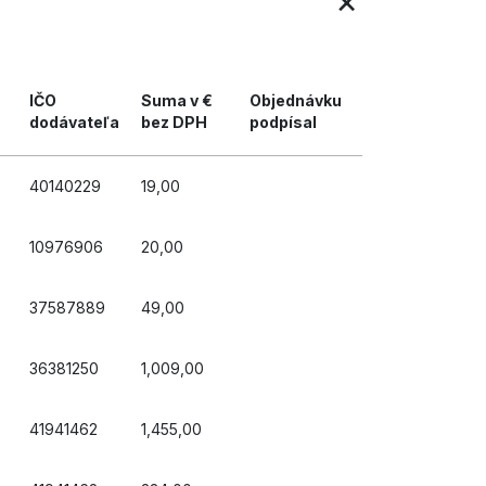
×
IČO
Suma v €
Objednávku
dodávateľa
bez DPH
podpísal
40140229
19,00
10976906
20,00
37587889
49,00
36381250
1,009,00
41941462
1,455,00