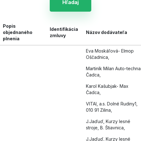
Hľadaj
Popis
Identifikácia
objednaného
Názov dodávateľa
zmluvy
plnenia
Eva Moskáľová- Elmop
Oščadnica,
Martiník Milan Auto-techna
Čadca,
Karol Kašubjak- Max
Čadca,
VITAl, a.s. Dolné Rudiny1,
010 91 Zilina,
J.Jaďuď, Kurzy lesné
stroje, B. Štiavnica,
J.Jaďuď, Kurzy lesné