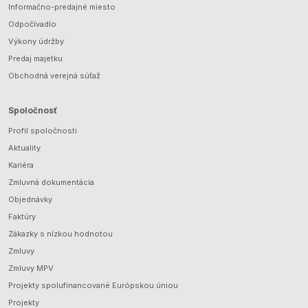
Informačno-predajné miesto
Odpočívadlo
Výkony údržby
Predaj majetku
Obchodná verejná súťaž
Spoločnosť
Profil spoločnosti
Aktuality
Kariéra
Zmluvná dokumentácia
Objednávky
Faktúry
Zákazky s nízkou hodnotou
Zmluvy
Zmluvy MPV
Projekty spolufinancované Európskou úniou
Projekty