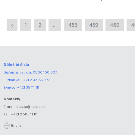
‹
1
2
...
458
459
460
4
Dôležité čísla
Diaľničná patrola:
0800 100 007
E-známka:
+421 2 32 777 777
E-mýto:
+421 35 111 111
Kontakty
E-mail.:
otazka@ndsas.sk
Tel.:
+421 2 583 11 111
English