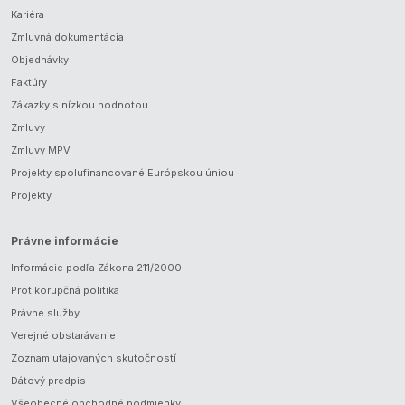
Kariéra
Zmluvná dokumentácia
Objednávky
Faktúry
Zákazky s nízkou hodnotou
Zmluvy
Zmluvy MPV
Projekty spolufinancované Európskou úniou
Projekty
Právne informácie
Informácie podľa Zákona 211/2000
Protikorupčná politika
Právne služby
Verejné obstarávanie
Zoznam utajovaných skutočností
Dátový predpis
Všeobecné obchodné podmienky