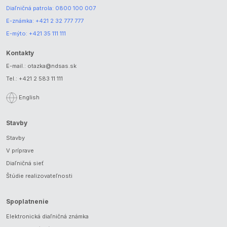
Diaľničná patrola:
0800 100 007
E-známka:
+421 2 32 777 777
E-mýto:
+421 35 111 111
Kontakty
E-mail.:
otazka@ndsas.sk
Tel.:
+421 2 583 11 111
English
Stavby
Stavby
V príprave
Diaľničná sieť
Štúdie realizovateľnosti
Spoplatnenie
Elektronická diaľničná známka