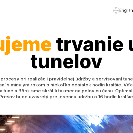
English
ujeme
trvanie
tunelov
procesy pri realizácii pravidelnej údržby a servisovaní tun
ní s minulým rokom o niekoľko desiatok hodín kratšie. Vďa
 tunela Bôrik sme skrátili takmer na polovicu času. Optimali
Prešov bude uzavretý pre jesennú údržbu o 16 hodín kratšie