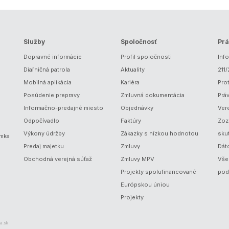
Služby
Spoločnosť
Prá
Dopravné informácie
Profil spoločnosti
Inf
Diaľničná patrola
Aktuality
211
Mobilná aplikácia
Kariéra
Prot
Posúdenie prepravy
Zmluvná dokumentácia
Prá
Informačno-predajné miesto
Objednávky
Ver
Odpočívadlo
Faktúry
Zoz
Výkony údržby
Zákazky s nízkou hodnotou
sku
ámka
Predaj majetku
Zmluvy
Dát
Obchodná verejná súťaž
Zmluvy MPV
Vše
Projekty spolufinancované
pod
Európskou úniou
Projekty
a.sk