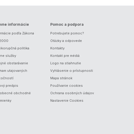
vne informácie
Pomoc a podpora
ormácie podľa Zákona
Potrebujete pomoc?
/2000
Otázky a odpovede
ikorupčná politika
Kontakty
vne služby
Kontakt pre médiá
ejné obstarávanie
Logo na stiahnutie
nam utajovaných
Vyhlásenie o prístupnosti
točností
Mapa stránok
ový predpis
Používanie cookies
obecné obchodné
Ochrana osobných údajov
mienky
Nastavenie Cookies