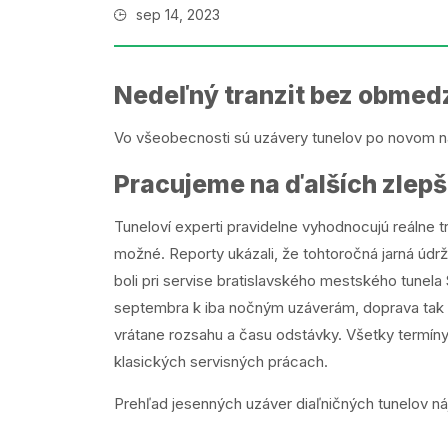
sep 14, 2023
Nedeľný tranzit bez obmed
Vo všeobecnosti sú uzávery tunelov po novom na
Pracujeme na ďalších zlep
Tuneloví experti pravidelne vyhodnocujú reálne t
možné. Reporty ukázali, že tohtoročná jarná údr
boli pri servise bratislavského mestského tunela S
septembra k iba nočným uzáverám, doprava tak p
vrátane rozsahu a času odstávky. Všetky termíny 
klasických servisných prácach.
Prehľad jesenných uzáver diaľničných tunelov ná