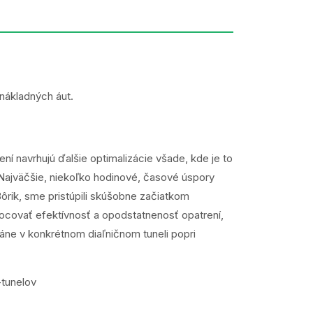
 nákladných áut.
ní navrhujú ďalšie optimalizácie všade, kde je to
 Najväčšie, niekoľko hodinové, časové úspory
 Bôrik, sme pristúpili skúšobne začiatkom
ocovať efektívnosť a opodstatnenosť opatrení,
láne v konkrétnom diaľničnom tuneli popri
-tunelov