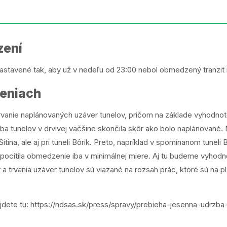
zení
stavené tak, aby už v nedeľu od 23:00 nebol obmedzený tranzit
šeniach
rvanie naplánovaných uzáver tunelov, pričom na základe vyhodnote
žba tunelov v drvivej väčšine skončila skôr ako bolo naplánované.
itina, ale aj pri tuneli Bôrik. Preto, napríklad v spomínanom tuneli
ocítila obmedzenie iba v minimálnej miere. Aj tu budeme vyhodn
a trvania uzáver tunelov sú viazané na rozsah prác, ktoré sú na p
jdete tu:
https://ndsas.sk/press/spravy/prebieha-jesenna-udrzba