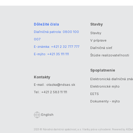
Dôležité čísla
Stavby
Diaľničná patrola:
0800 100
Stavby
007
V príprave
E-známka:
+421 2 32 777 777
Diaľničná sieť
E-mýto:
+421 35 111 111
Štúdie realizovateľnosti
Spoplatnenie
Kontakty
Elektronická diaľničná zn
E-mail.:
otazka@ndsas.sk
Elektronické mýto
Tel.:
+421 2 583 11 111
EETS
Dokumenty - mýto
English
2026 © Národná diaľničná spoločnosť, a.s. Všetky práva vyhradené. Powered by
ASDat