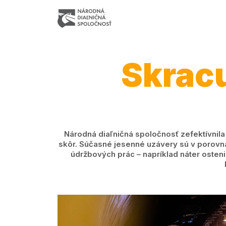
Skrac
Národná diaľničná spoločnosť zefektívnila 
skôr. Súčasné jesenné uzávery sú v porovna
údržbových prác – napríklad náter ostenia