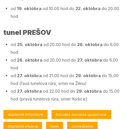
od
19. októbra
od 10.00 hod do
22. októbra
do 20.00
hod
tunel PREŠOV
od
25. októbra
od 20.00 hod do
26. októbra
do 6.00
hod
od
26. októbra
od 20.00 hod do
27. októbra
do 6.00
hod
od
27. októbra
od 21.00 hod do
29. októbra
do 15.00
hod (ľavá tunelová rúra, smer na Žilinu)
od
27. októbra
od 22.00 hod do
29. októbra
do 15.00
hod (pravá tunelová rúra, smer Košice)
dopravné informácie
Národná diaľničná spoločnosť
dopravná situácia
tunel
obmedzenie