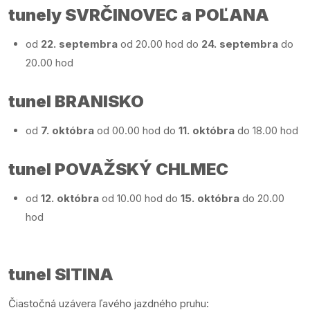
tunely SVRČINOVEC a POĽANA
od
22. septembra
od 20.00 hod do
24. septembra
do
20.00 hod
tunel BRANISKO
od
7. októbra
od 00.00 hod do
11. októbra
do 18.00 hod
tunel POVAŽSKÝ CHLMEC
od
12. októbra
od 10.00 hod do
15. októbra
do 20.00
hod
tunel SITINA
Čiastočná uzávera ľavého jazdného pruhu: