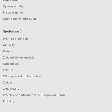
Odpočívadlo
Výkony údržby
Predaj majetku
Obchodná verejná súťaž
Spoločnosť
Profil spoločnosti
Aktuality
Kariéra
Zmluvná dokumentácia
Objednávky
Faktúry
Zákazky s nízkou hodnotou
Zmluvy
Zmluvy MPV
Projekty spolufinancované Európskou úniou
Projekty