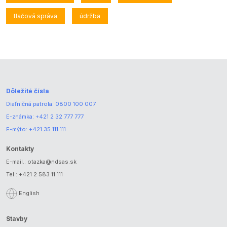
tlačová správa
údržba
Dôležité čísla
Diaľničná patrola:
0800 100 007
E-známka:
+421 2 32 777 777
E-mýto:
+421 35 111 111
Kontakty
E-mail.:
otazka@ndsas.sk
Tel.:
+421 2 583 11 111
English
Stavby