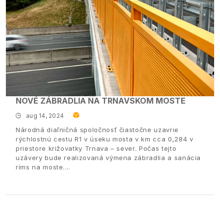
NOVÉ ZÁBRADLIA NA TRNAVSKOM MOSTE
aug 14, 2024
Národná diaľničná spoločnosť čiastočne uzavrie
rýchlostnú cestu R1 v úseku mosta v km cca 0,284 v
priestore križovatky Trnava – sever. Počas tejto
uzávery bude realizovaná výmena zábradlia a sanácia
ríms na moste.