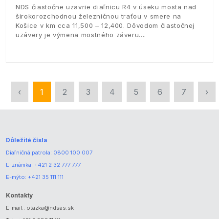
NDS čiastočne uzavrie diaľnicu R4 v úseku mosta nad
širokorozchodnou železničnou traťou v smere na
Košice v km cca 11,500 – 12,400. Dôvodom čiastočnej
uzávery je výmena mostného záveru.
‹
1
2
3
4
5
6
7
›
Dôležité čísla
Diaľničná patrola:
0800 100 007
E-známka:
+421 2 32 777 777
E-mýto:
+421 35 111 111
Kontakty
E-mail.:
otazka@ndsas.sk