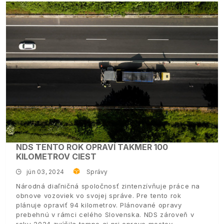
NDS TENTO ROK OPRAVÍ TAKMER 100
KILOMETROV CIEST
jún 03, 2024
Správy
Národná diaľničná spoločnosť zintenzívňuje práce na
obnove vozoviek vo svojej správe. Pre tento rok
plánuje opraviť 94 kilometrov. Plánované opravy
prebehnú v rámci celého Slovenska. NDS zároveň v