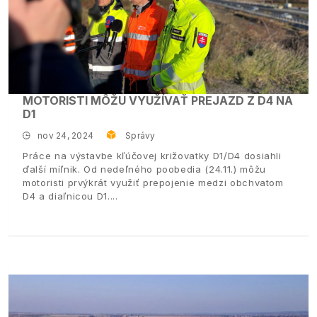
MOTORISTI MÔŽU VYUŽÍVAŤ PREJAZD Z D4 NA
D1
nov 24, 2024
Správy
Práce na výstavbe kľúčovej križovatky D1/D4 dosiahli
ďalší míľnik. Od nedeľného poobedia (24.11.) môžu
motoristi prvýkrát využiť prepojenie medzi obchvatom
D4 a diaľnicou D1.