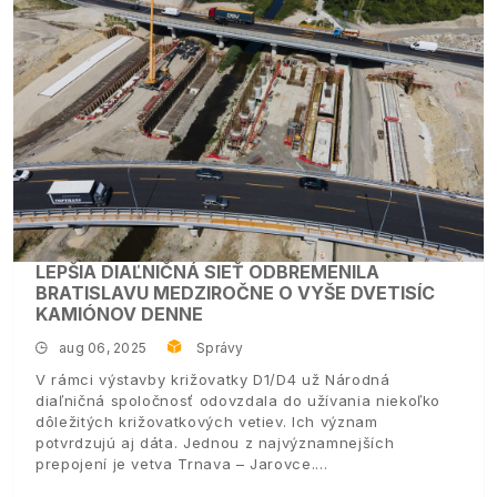
LEPŠIA DIAĽNIČNÁ SIEŤ ODBREMENILA
BRATISLAVU MEDZIROČNE O VYŠE DVETISÍC
KAMIÓNOV DENNE
aug 06, 2025
Správy
V rámci výstavby križovatky D1/D4 už Národná
diaľničná spoločnosť odovzdala do užívania niekoľko
dôležitých križovatkových vetiev. Ich význam
potvrdzujú aj dáta. Jednou z najvýznamnejších
prepojení je vetva Trnava – Jarovce.