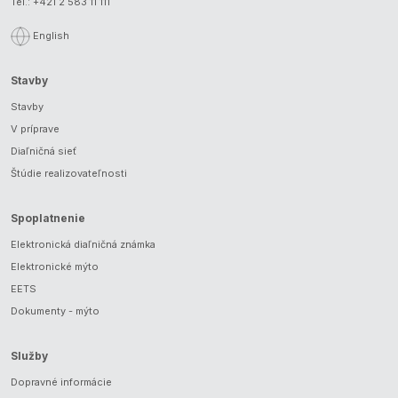
Tel.:
+421 2 583 11 111
English
Stavby
Stavby
V príprave
Diaľničná sieť
Štúdie realizovateľnosti
Spoplatnenie
Elektronická diaľničná známka
Elektronické mýto
EETS
Dokumenty - mýto
Služby
Dopravné informácie