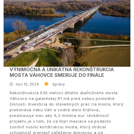
VÝNIMOČNÁ A UNIKÁTNA REKONŠTRUKCIA
MOSTA VÁHOVCE SMERUJE DO FINÁLE
nov 10, 2024
Správy
Rekonštrukcia 630 metrov dlhého diaľničného mosta
Váhovce na galantskej R1 má pred sebou posledné
činnosti. Investícia do stavebných prác na moste, ktorý
prekonáva rieku Váh a vodné dielo Kráľová,
predstavuje viac ako 6,2 milióna eur. Unikátnosť
projektu je v tom, že za štyri mesiace sa podarilo
zosilniť nosnú konštrukciu mosta, ktorý strácal
schopnosť preniesť zaťaženie dopravou a od