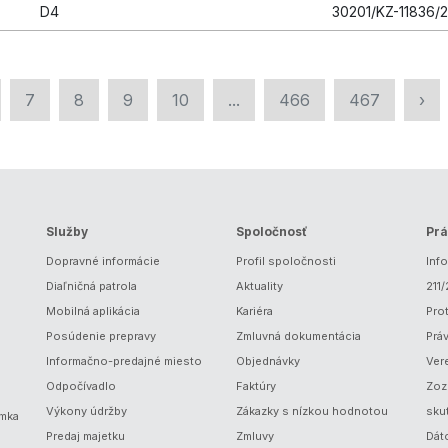
D4
30201/KZ-11836/
7
8
9
10
...
466
467
›
Služby
Spoločnosť
Prá
Dopravné informácie
Profil spoločnosti
Inf
Diaľničná patrola
Aktuality
211
Mobilná aplikácia
Kariéra
Prot
Posúdenie prepravy
Zmluvná dokumentácia
Prá
Informačno-predajné miesto
Objednávky
Ver
Odpočívadlo
Faktúry
Zoz
Výkony údržby
Zákazky s nízkou hodnotou
sku
ámka
Predaj majetku
Zmluvy
Dát