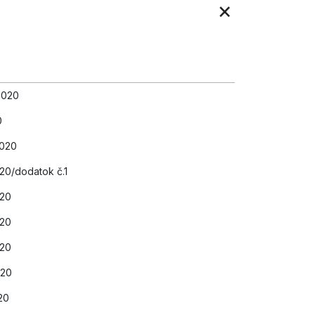
×
2020
0
2020
20/dodatok č.1
020
020
020
020
20