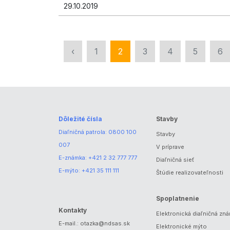
29.10.2019
‹
1
2
3
4
5
6
Dôležité čísla
Stavby
Diaľničná patrola:
0800 100
Stavby
007
V príprave
E-známka:
+421 2 32 777 777
Diaľničná sieť
E-mýto:
+421 35 111 111
Štúdie realizovateľnosti
Spoplatnenie
Kontakty
Elektronická diaľničná zn
E-mail.:
otazka@ndsas.sk
Elektronické mýto