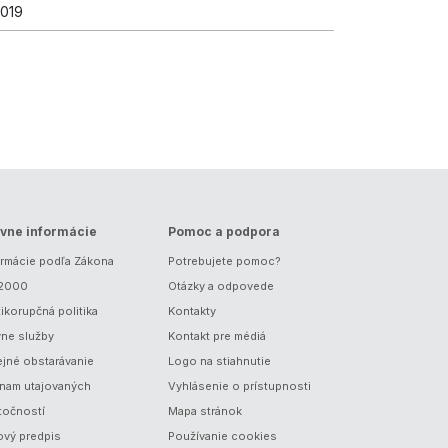
2019
vne informácie
Pomoc a podpora
ormácie podľa Zákona
Potrebujete pomoc?
/2000
Otázky a odpovede
ikorupčná politika
Kontakty
vne služby
Kontakt pre médiá
ejné obstarávanie
Logo na stiahnutie
nam utajovaných
Vyhlásenie o prístupnosti
točností
Mapa stránok
ový predpis
Používanie cookies