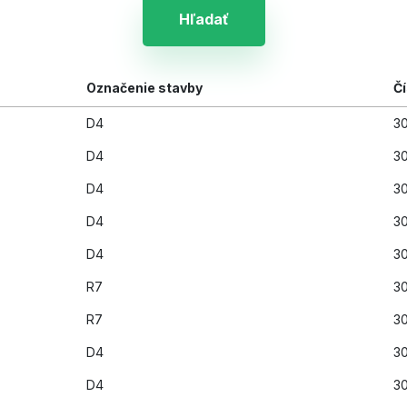
Hľadať
Označenie stavby
Čí
D4
30
D4
3
D4
3
D4
3
D4
30
R7
3
R7
3
D4
3
D4
30