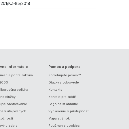
201/KZ-85/2018
vne informácie
Pomoc a podpora
ormácie podľa Zákona
Potrebujete pomoc?
/2000
Otázky a odpovede
ikorupčná politika
Kontakty
vne služby
Kontakt pre médiá
ejné obstarávanie
Logo na stiahnutie
nam utajovaných
Vyhlásenie o prístupnosti
točností
Mapa stránok
ový predpis
Používanie cookies