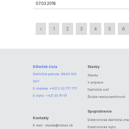
07.03.2018
‹
1
2
3
4
5
6
Dôležité čísla
Stavby
Diaľničná patrola:
0800 100
Stavby
007
V príprave
E-známka:
+421 2 32 777 777
Diaľničná sieť
E-mýto:
+421 35 111 111
Štúdie realizovateľnosti
Spoplatnenie
Kontakty
Elektronická diaľničná zn
E-mail.:
otazka@ndsas.sk
Elektronické mýto