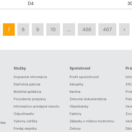
D4
30
7
8
9
10
...
466
467
›
Služby
Spoločnosť
Prá
Dopravné informácie
Profil spoločnosti
Inf
Diaľničná patrola
Aktuality
211
Mobilná aplikácia
Kariéra
Prot
Posúdenie prepravy
Zmluvná dokumentácia
Prá
Informačno-predajné miesto
Objednávky
Ver
Odpočívadlo
Faktúry
Zoz
Výkony údržby
Zákazky s nízkou hodnotou
sku
ámka
Predaj majetku
Zmluvy
Dát