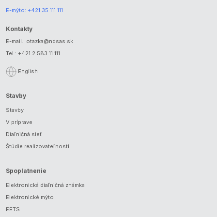
E-mýto:
+421 35 111 111
Kontakty
E-mail.:
otazka@ndsas.sk
Tel.:
+421 2 583 11 111
English
Stavby
Stavby
V príprave
Diaľničná sieť
Štúdie realizovateľnosti
Spoplatnenie
Elektronická diaľničná známka
Elektronické mýto
EETS