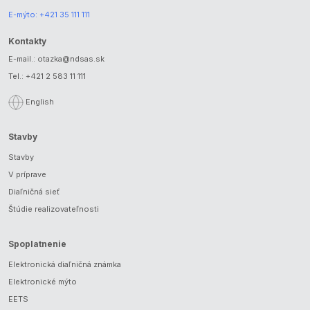
E-mýto:
+421 35 111 111
Kontakty
E-mail.:
otazka@ndsas.sk
Tel.:
+421 2 583 11 111
English
Stavby
Stavby
V príprave
Diaľničná sieť
Štúdie realizovateľnosti
Spoplatnenie
Elektronická diaľničná známka
Elektronické mýto
EETS