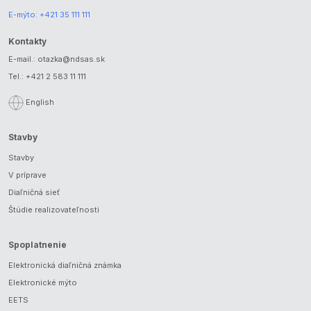
E-mýto:
+421 35 111 111
Kontakty
E-mail.:
otazka@ndsas.sk
Tel.:
+421 2 583 11 111
English
Stavby
Stavby
V príprave
Diaľničná sieť
Štúdie realizovateľnosti
Spoplatnenie
Elektronická diaľničná známka
Elektronické mýto
EETS