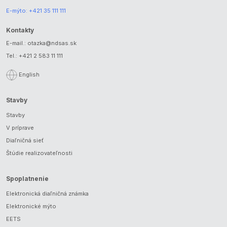
E-mýto:
+421 35 111 111
Kontakty
E-mail.:
otazka@ndsas.sk
Tel.:
+421 2 583 11 111
English
Stavby
Stavby
V príprave
Diaľničná sieť
Štúdie realizovateľnosti
Spoplatnenie
Elektronická diaľničná známka
Elektronické mýto
EETS