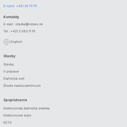
E-mýto:
+421 35 111 111
Kontakty
E-mail.:
otazka@ndsas.sk
Tel.:
+421 2 583 11 111
English
Stavby
Stavby
V príprave
Diaľničná sieť
Štúdie realizovateľnosti
Spoplatnenie
Elektronická diaľničná známka
Elektronické mýto
EETS