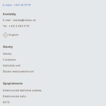
E-mýto:
+421 35 111 111
Kontakty
E-mail.:
otazka@ndsas.sk
Tel.:
+421 2 583 11 111
English
Stavby
Stavby
V príprave
Diaľničná sieť
Štúdie realizovateľnosti
Spoplatnenie
Elektronická diaľničná známka
Elektronické mýto
EETS