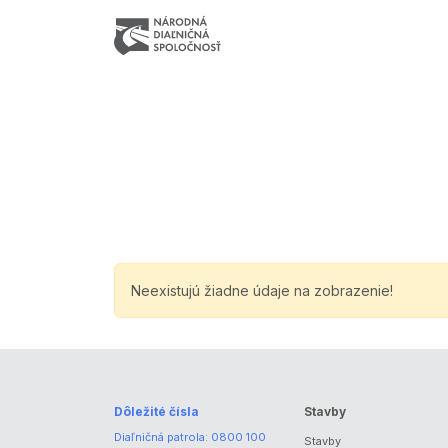
Neexistujú žiadne údaje na zobrazenie!
Dôležité čísla
Stavby
Diaľničná patrola:
0800 100
Stavby