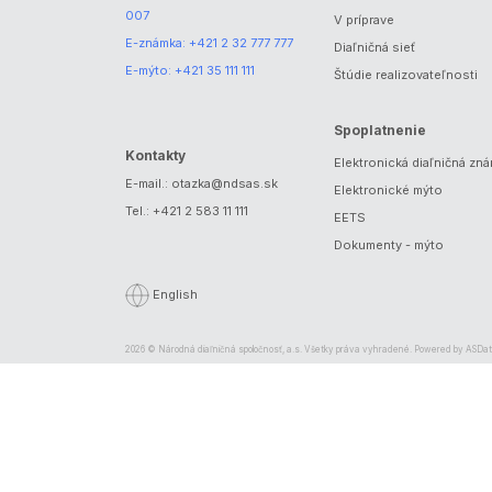
007
V príprave
E-známka:
+421 2 32 777 777
Diaľničná sieť
E-mýto:
+421 35 111 111
Štúdie realizovateľnosti
Spoplatnenie
Kontakty
Elektronická diaľničná zn
E-mail.:
otazka@ndsas.sk
Elektronické mýto
Tel.:
+421 2 583 11 111
EETS
Dokumenty - mýto
English
2026 © Národná diaľničná spoločnosť, a.s. Všetky práva vyhradené. Powered by
ASDat