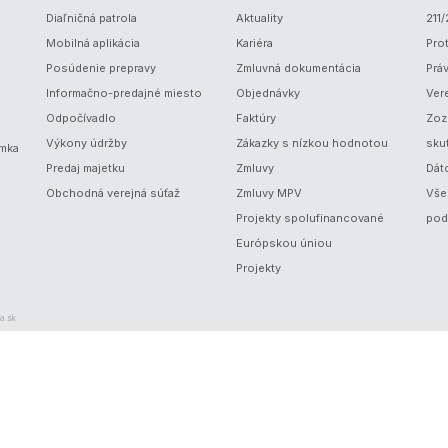
Diaľničná patrola
Aktuality
211
Mobilná aplikácia
Kariéra
Prot
Posúdenie prepravy
Zmluvná dokumentácia
Prá
Informačno-predajné miesto
Objednávky
Ver
Odpočívadlo
Faktúry
Zoz
Výkony údržby
Zákazky s nízkou hodnotou
sku
ámka
Predaj majetku
Zmluvy
Dát
Obchodná verejná súťaž
Zmluvy MPV
Vše
Projekty spolufinancované
pod
Európskou úniou
Projekty
a.sk