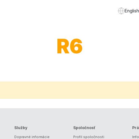
English
R6
Služby
Spoločnosť
Prá
Dopravné informácie
Profil spoločnosti
Inf