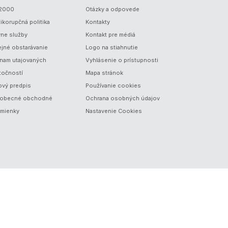
/2000
Otázky a odpovede
ikorupčná politika
Kontakty
vne služby
Kontakt pre médiá
ejné obstarávanie
Logo na stiahnutie
nam utajovaných
Vyhlásenie o prístupnosti
točností
Mapa stránok
ový predpis
Používanie cookies
obecné obchodné
Ochrana osobných údajov
mienky
Nastavenie Cookies