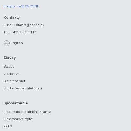
E-mýto:
+421 35 111 111
Kontakty
E-mail.:
otazka@ndsas.sk
Tel.:
+421 2 583 11 111
English
Stavby
Stavby
V príprave
Diaľničná sieť
Štúdie realizovateľnosti
Spoplatnenie
Elektronická diaľničná známka
Elektronické mýto
EETS