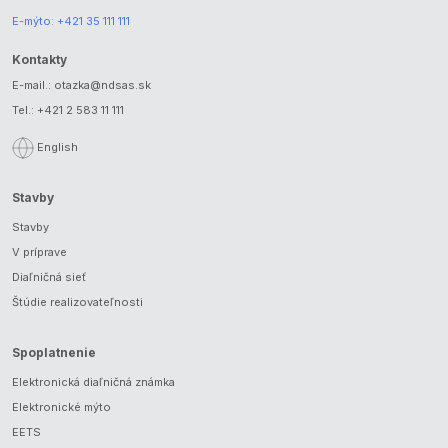
E-mýto:
+421 35 111 111
Kontakty
E-mail.:
otazka@ndsas.sk
Tel.:
+421 2 583 11 111
English
Stavby
Stavby
V príprave
Diaľničná sieť
Štúdie realizovateľnosti
Spoplatnenie
Elektronická diaľničná známka
Elektronické mýto
EETS