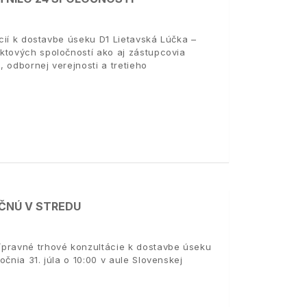
ácií k dostavbe úseku D1 Lietavská Lúčka –
ktových spoločností ako aj zástupcovia
, odbornej verejnosti a tretieho
AČNÚ V STREDU
ípravné trhové konzultácie k dostavbe úseku
čnia 31. júla o 10:00 v aule Slovenskej