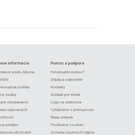
vne informácie
Pomoc a podpora
ormácie podľa Zákona
Potrebujete pomoc?
/2000
Otázky a odpovede
ikorupčná politika
Kontakty
vne služby
Kontakt pre médiá
ejné obstarávanie
Logo na stiahnutie
nam utajovaných
Vyhlásenie o prístupnosti
točností
Mapa stránok
ový predpis
Používanie cookies
obecné obchodné
Ochrana osobných údajov