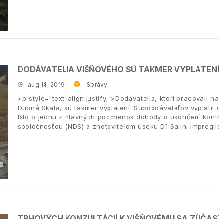
DODÁVATELIA VIŠŇOVÉHO SÚ TAKMER VYPLATENÍ
aug 14, 2019
Správy
<p style="text-align:justify;">Dodávatelia, ktorí pracovali 
Dubná Skala, sú takmer vyplatení. Subdodávateľov vyplatil do
Išlo o jednu z hlavných podmienok dohody o ukončení kont
spoločnosťou (NDS) a zhotoviteľom úseku D1 Salini Impregi
TRHOVÝCH KONZULTÁCIÍ K VIŠŇOVÉMU SA ZÚČAS