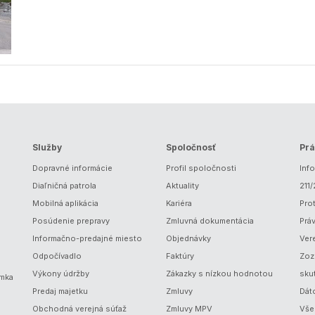
Služby
Spoločnosť
Prá
Dopravné informácie
Profil spoločnosti
Inf
Diaľničná patrola
Aktuality
211
Mobilná aplikácia
Kariéra
Prot
Posúdenie prepravy
Zmluvná dokumentácia
Prá
Informačno-predajné miesto
Objednávky
Ver
Odpočívadlo
Faktúry
Zoz
Výkony údržby
Zákazky s nízkou hodnotou
sku
ámka
Predaj majetku
Zmluvy
Dát
Obchodná verejná súťaž
Zmluvy MPV
Vše