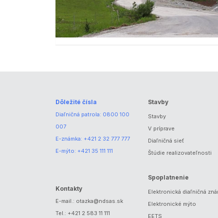
Dôležité čísla
Stavby
Diaľničná patrola:
0800 100
Stavby
007
V príprave
E-známka:
+421 2 32 777 777
Diaľničná sieť
E-mýto:
+421 35 111 111
Štúdie realizovateľnosti
Spoplatnenie
Kontakty
Elektronická diaľničná zn
E-mail.:
otazka@ndsas.sk
Elektronické mýto
Tel.:
+421 2 583 11 111
EETS