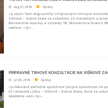
aug 01, 2019
Správy
<p style="text-align:justify;">Prípravných trhových konzult
Višňové – Dubná Skala sa zúčastnilo 24 stavebných a proje
Ministerstva dopravy a výstavby SR, Ministerstva financií SR
sektora. </p>
PRÍPRAVNÉ TRHOVÉ KONZULTÁCIE NA VIŠŇOVÉ Z
júl 26, 2019
Správy
<p>Národná diaľničná spoločnosť pozýva spoločnosti na pr
D1 Lietavská Lúčka – Višňové – Dubná Skala, ktoré sa uskuto
akadémie vied.</p>