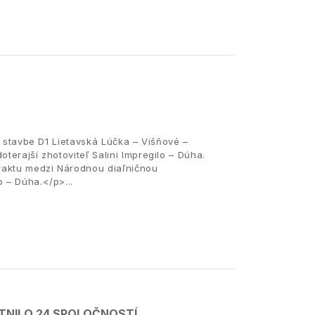
na stavbe D1 Lietavská Lúčka – Višňové –
terajší zhotoviteľ Salini Impregilo – Dúha.
raktu medzi Národnou diaľničnou
lo – Dúha.</p>
TNILO 24 SPOLOČNOSTÍ