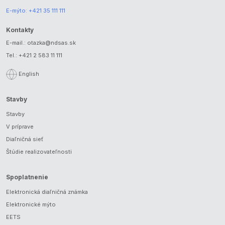
E-mýto:
+421 35 111 111
Kontakty
E-mail.:
otazka@ndsas.sk
Tel.:
+421 2 583 11 111
English
Stavby
Stavby
V príprave
Diaľničná sieť
Štúdie realizovateľnosti
Spoplatnenie
Elektronická diaľničná známka
Elektronické mýto
EETS