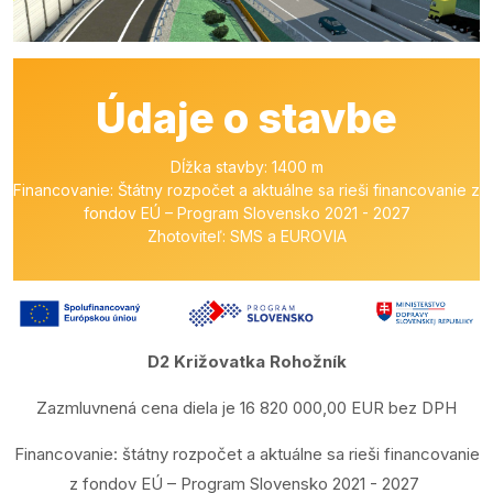
Údaje o stavbe
Dĺžka stavby: 1400 m
Financovanie: Štátny rozpočet a aktuálne sa rieši financovanie z
fondov EÚ – Program Slovensko 2021 - 2027
Zhotoviteľ: SMS a EUROVIA
D2 Križovatka Rohožník
Zazmluvnená cena diela je 16 820 000,00 EUR bez DPH
Financovanie: štátny rozpočet a aktuálne sa rieši financovanie
z fondov EÚ – Program Slovensko 2021 - 2027