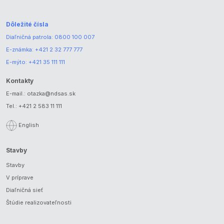
Dôležité čísla
Diaľničná patrola:
0800 100 007
E-známka:
+421 2 32 777 777
E-mýto:
+421 35 111 111
Kontakty
E-mail.:
otazka@ndsas.sk
Tel.:
+421 2 583 11 111
English
Stavby
Stavby
V príprave
Diaľničná sieť
Štúdie realizovateľnosti