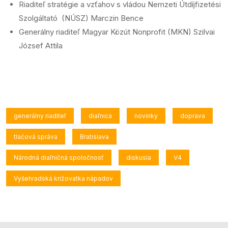
Riaditeľ stratégie a vzťahov s vládou Nemzeti Útdíjfizetési
Szolgáltató (NÚSZ) Marczin Bence
Generálny riaditeľ Magyar Közút Nonprofit (MKN) Szilvai
József Attila
generálny riaditeľ
diaľnica
novinky
doprava
tlačová správa
Bratislava
Národná diaľničná spoločnosť
diskusia
V4
Vyšehradská križovatka nápadov