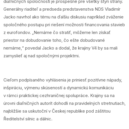
diaľničných spoločností je prospešné pre všetky štyri strany.
Generálny riaditeľ a predseda predstavenstva NDS Vladimír
Jacko navrhol ako tému na ďalšiu diskusiu napríklad zváženie
spoločného postupu pri riešení možnosti financovania stavieb
z eurofondov. „Nemáme čo stratiť, môžeme len získať
priestor na dobudovanie toho, čo ešte dobudované
nemáme,“ povedal Jacko a dodal, že krajiny V4 by sa mali
zamyslieť aj nad spoločnými projektmi.
Cieľom podpísaného vyhlásenia je priniesť pozitívne nápady,
inšpiráciu, výmenu skúseností a dynamickú komunikáciu
v rámci praktickej cezhraničnej spolupráce. Krajiny sa na
úrovni diaľničných autorít dohodli na pravidelných stretnutiach,
najbližšie sa uskutoční v Českej republike pod záštitou
Ředitelství silnic a dálnic.