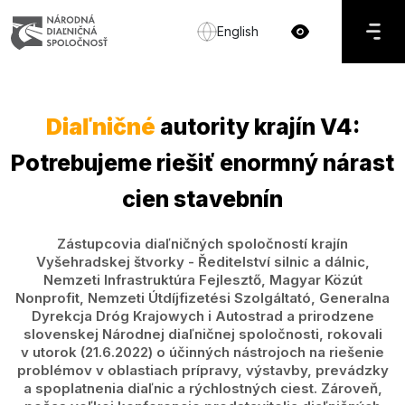
English
Diaľničné
autority krajín V4:
Potrebujeme riešiť enormný nárast
cien stavebnín
Zástupcovia diaľničných spoločností krajín
Vyšehradskej štvorky - Ředitelství silnic a dálnic,
Nemzeti Infrastruktúra Fejlesztő, Magyar Közút
Nonprofit, Nemzeti Útdíjfizetési Szolgáltató, Generalna
Dyrekcja Dróg Krajowych i Autostrad a prirodzene
slovenskej Národnej diaľničnej spoločnosti, rokovali
v utorok (21.6.2022) o účinných nástrojoch na riešenie
problémov v oblastiach prípravy, výstavby, prevádzky
a spoplatnenia diaľnic a rýchlostných ciest. Zároveň,