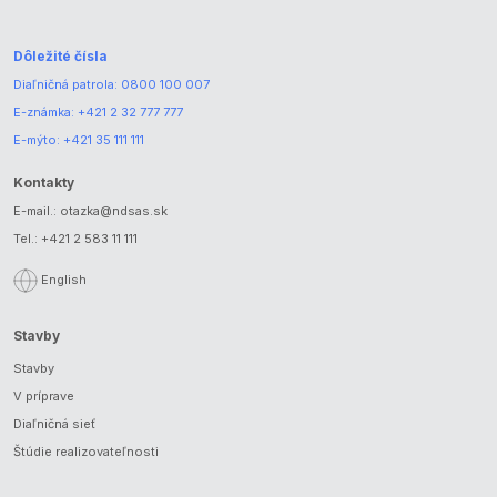
Dôležité čísla
Diaľničná patrola:
0800 100 007
E-známka:
+421 2 32 777 777
E-mýto:
+421 35 111 111
Kontakty
E-mail.:
otazka@ndsas.sk
Tel.:
+421 2 583 11 111
English
Stavby
Stavby
V príprave
Diaľničná sieť
Štúdie realizovateľnosti