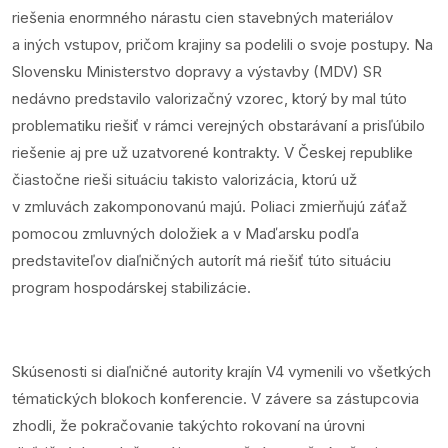
riešenia enormného nárastu cien stavebných materiálov
a iných vstupov, pričom krajiny sa podelili o svoje postupy. Na
Slovensku Ministerstvo dopravy a výstavby (MDV) SR
nedávno predstavilo valorizačný vzorec, ktorý by mal túto
problematiku riešiť v rámci verejných obstarávaní a prisľúbilo
riešenie aj pre už uzatvorené kontrakty. V Českej republike
čiastočne rieši situáciu takisto valorizácia, ktorú už
v zmluvách zakomponovanú majú. Poliaci zmierňujú záťaž
pomocou zmluvných doložiek a v Maďarsku podľa
predstaviteľov diaľničných autorít má riešiť túto situáciu
program hospodárskej stabilizácie.
Skúsenosti si diaľničné autority krajín V4 vymenili vo všetkých
tématických blokoch konferencie. V závere sa zástupcovia
zhodli, že pokračovanie takýchto rokovaní na úrovni