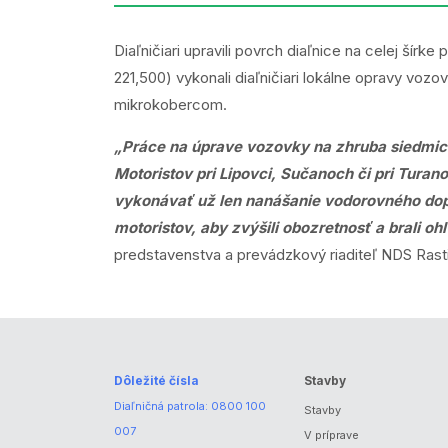
Diaľničiari upravili povrch diaľnice na celej šír
221,500) vykonali diaľničiari lokálne opravy vo
mikrokobercom.
„Práce na úprave vozovky na zhruba siedmich 
Motoristov pri Lipovci, Sučanoch či pri Tura
vykonávať už len nanášanie vodorovného do
motoristov, aby zvýšili obozretnosť a brali o
predstavenstva a prevádzkový riaditeľ NDS Rast
Dôležité čísla
Stavby
Diaľničná patrola:
0800 100
Stavby
007
V príprave