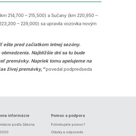
ec (km 214,700 – 215,500) a Sučany (km 220,950 –
m 223,200 – 229,000) sa upravila vozovka novým
ť ešte pred začiatkom letnej sezóny.
 obmedzenia. Najbližšie dni sa tu bude
sť premávky. Napriek tomu apelujeme na
čas živej premávky,“
povedal podpredseda
vne informácie
Pomoc a podpora
ormácie podľa Zákona
Potrebujete pomoc?
/2000
Otázky a odpovede