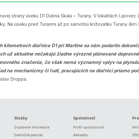
ke pravej strany úseku D1 Dubná Skala – Turany. V lokalitách Lipov
zovky. Na úseku pred Turanmi až po samotnú križovatku Turany (k
kilometroch diaľnice D1 pri Martine sa nám podarilo dokonči
noch už aktuálne nečakajú žiadne výrazné plánované dopravné
pravného značenia, čo však nemá významný vplyv na plynulo
hľad na mechanizmy či ľudí, pracujúcich na diaľnici priamo po
islav Droppa.
Služby
Spoločnosť
Prá
Dopravné informácie
Profil spoločnosti
Inf
Diaľničná patrola
Aktuality
211