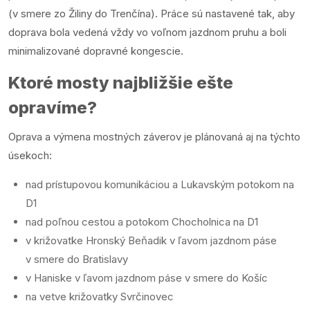
(v smere zo Žiliny do Trenčína). Práce sú nastavené tak, aby
doprava bola vedená vždy vo voľnom jazdnom pruhu a boli
minimalizované dopravné kongescie.
Ktoré mosty najbližšie ešte
opravíme?
Oprava a výmena mostných záverov je plánovaná aj na týchto
úsekoch:
nad prístupovou komunikáciou a Lukavským potokom na
D1
nad poľnou cestou a potokom Chocholnica na D1
v križovatke Hronský Beňadik v ľavom jazdnom páse
v smere do Bratislavy
v Haniske v ľavom jazdnom páse v smere do Košíc
na vetve križovatky Svrčinovec