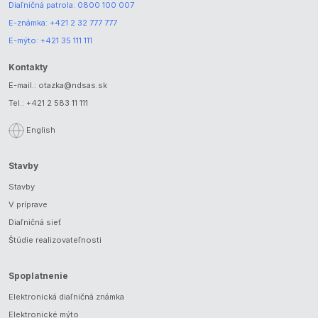
Diaľničná patrola:
0800 100 007
E-známka:
+421 2 32 777 777
E-mýto:
+421 35 111 111
Kontakty
E-mail.:
otazka@ndsas.sk
Tel.:
+421 2 583 11 111
English
Stavby
Stavby
V príprave
Diaľničná sieť
Štúdie realizovateľnosti
Spoplatnenie
Elektronická diaľničná známka
Elektronické mýto