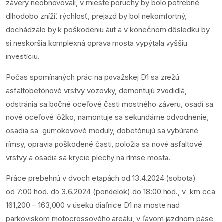
závery neobnovovali, v mieste poruchy by bolo potrebné
dlhodobo znížiť rýchlosť, prejazd by bol nekomfortný,
dochádzalo by k poškodeniu áut a v konečnom dôsledku by
si neskoršia komplexná oprava mosta vypýtala vyššiu
investíciu.
Počas spomínaných prác na považskej D1 sa zrežú
asfaltobetónové vrstvy vozovky, demontujú zvodidlá,
odstránia sa bočné oceľové časti mostného záveru, osadí sa
nové oceľové lôžko, namontuje sa sekundárne odvodnenie,
osadia sa gumokovové moduly, dobetónujú sa vybúrané
rímsy, opravia poškodené časti, položia sa nové asfaltové
vrstvy a osadia sa krycie plechy na rímse mosta.
Práce prebehnú v dvoch etapách od 13.4.2024 (sobota)
od 7:00 hod. do 3.6.2024 (pondelok) do 18:00 hod., v km cca
161,200 – 163,000 v úseku diaľnice D1 na moste nad
parkoviskom motocrossového areálu, v ľavom jazdnom páse