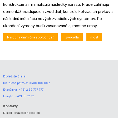
konštrukcie a minimalizujú následky nárazu. Práce zahŕňajú
demontáž existujúcich zvodidiel, kontrolu kotviacich prvkov a
následnú inštaláciu nových zvodidlových systémov. Po
ukončení výmeny budú zasanované aj mostné rímsy.
Národná diaľničná spoločnosť
zvodidlá
most
Dôležité čísla
Diaľničná patrola:
0800 100 007
E-známka:
+421 2 32 777 777
E-mýto:
+421 35 111 111
Kontakty
E-mail.:
otazka@ndsas.sk