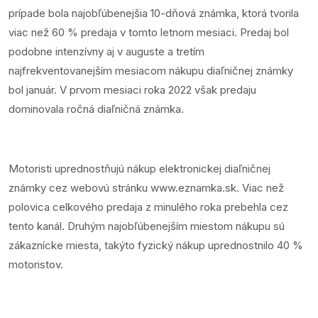
prípade bola najobľúbenejšia 10-dňová známka, ktorá tvorila
viac než 60 % predaja v tomto letnom mesiaci. Predaj bol
podobne intenzívny aj v auguste a tretím
najfrekventovanejším mesiacom nákupu diaľničnej známky
bol január. V prvom mesiaci roka 2022 však predaju
dominovala ročná diaľničná známka.
Motoristi uprednostňujú nákup elektronickej diaľničnej
známky cez webovú stránku
www.eznamka.sk
. Viac než
polovica celkového predaja z minulého roka prebehla cez
tento kanál. Druhým najobľúbenejším miestom nákupu sú
zákaznícke miesta, takýto fyzický nákup uprednostnilo 40 %
motoristov.