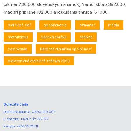
takmer 730.000 slovenských známok, Nemci skoro 392.000,
Maďari približne 182.000 a Rakúšania zhruba 161.000.
diaľničná sieť
spoplatnenie
eznámka
médiá
motorizmus
tlačová správa
analýza
cestovanie
Národná diaľničná spoločnosť
elektronická diaľničná známka 2023
Dôležité čísla
Diaľničná patrola:
0800 100 007
E-známka:
+421 2 32 777 777
E-mýto:
+421 35 111 111