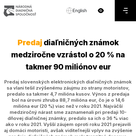
English
Predaj
diaľničných známok
medziročne vzrástol o 20 % na
takmer 90 miliónov eur
Predaj slovenských elektronických diaľničných známok
sa vlani tešil zvýšenému záujmu zo strany motoristov,
predalo sa takmer 4,7 milióna kusov. Výnos z predaja
bol na úrovni zhruba 88,7 milióna eur, čo je o 14,6
milióna eur (20 %) viac než v roku 2021. Najväčší
medziročný nárast sme zaznamenali pri predaji 10-
dňovej diaľničnej známky, predalo sa ich o 36 % viac
ako v roku 2021. Vyšší záujem oproti roku 2021 prejavili
aj domáci motoristi, avšak viditeľnejší vplyv na zvýšenie