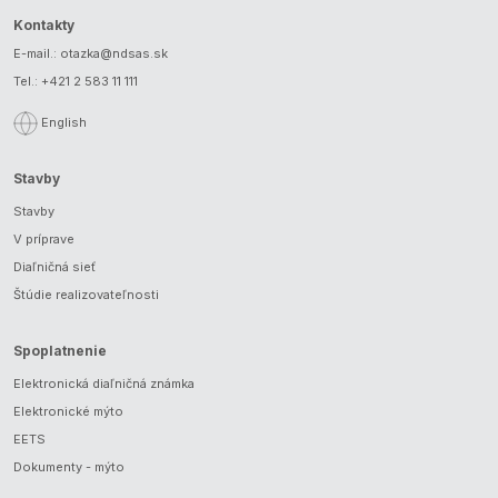
Kontakty
E-mail.:
otazka@ndsas.sk
Tel.:
+421 2 583 11 111
English
Stavby
Stavby
V príprave
Diaľničná sieť
Štúdie realizovateľnosti
Spoplatnenie
Elektronická diaľničná známka
Elektronické mýto
EETS
Dokumenty - mýto