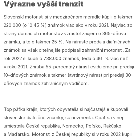
Výrazne vyšší tranzit
Slovenskí motoristi si v medziročnom meradle kúpili o takmer
220.000 (o 10,45 %) známok viac ako v roku 2021. Najviac zo
strany domácich motoristov vzrástol záujem o 365-dňovú
známku, a to o takmer 25 %. Na náraste predaja diaľničných
známok sa však citeľnejšie podpísali zahraniční motoristi. Za
rok 2022 si kúpili o 738.000 známok, teda o 46 % viac než
v roku 2021. Zhruba 55-percentný nárast evidujeme pri predaji
10-dňových známok a takmer štvrtinový nárast pri predaji 30-
dňových známok zahraničným vodičom.
Top päťka krajín, ktorých obyvatelia si najčastejšie kupovali
slovenské diaľničné známky, sa nezmenila. Opäť sa v nej
umiestnila Česká republika, Nemecko, Poľsko, Rakúsko
a Maďarsko. Motoristi z Českej republiky si v roku 2022 kúpili