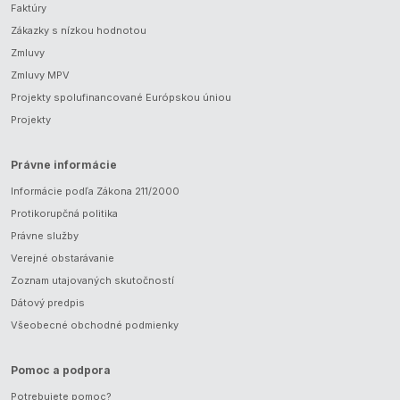
Faktúry
Zákazky s nízkou hodnotou
Zmluvy
Zmluvy MPV
Projekty spolufinancované Európskou úniou
Projekty
Právne informácie
Informácie podľa Zákona 211/2000
Protikorupčná politika
Právne služby
Verejné obstarávanie
Zoznam utajovaných skutočností
Dátový predpis
Všeobecné obchodné podmienky
Pomoc a podpora
Potrebujete pomoc?