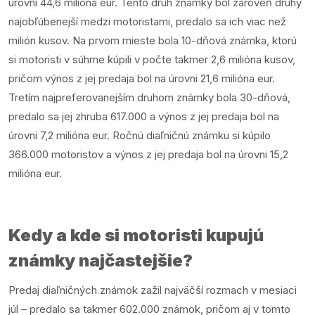
úrovni 44,6 milióna eur. Tento druh známky bol zároveň druhý
najobľúbenejší medzi motoristami, predalo sa ich viac než
milión kusov. Na prvom mieste bola 10-dňová známka, ktorú
si motoristi v súhrne kúpili v počte takmer 2,6 milióna kusov,
pričom výnos z jej predaja bol na úrovni 21,6 milióna eur.
Tretím najpreferovanejším druhom známky bola 30-dňová,
predalo sa jej zhruba 617.000 a výnos z jej predaja bol na
úrovni 7,2 milióna eur. Ročnú diaľničnú známku si kúpilo
366.000 motoristov a výnos z jej predaja bol na úrovni 15,2
milióna eur.
Kedy a kde si motoristi kupujú
známky najčastejšie?
Predaj diaľničných známok zažil najväčší rozmach v mesiaci
júl – predalo sa takmer 602.000 známok, pričom aj v tomto