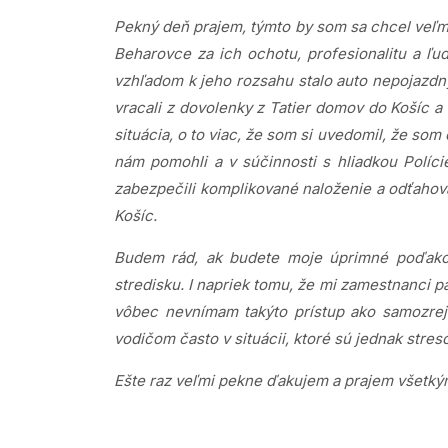
Pekný deň prajem, týmto by som sa chcel veľ
Beharovce za ich ochotu, profesionalitu a ľuds
vzhľadom k jeho rozsahu stalo auto nepojazdn
vracali z dovolenky z Tatier domov do Košíc a
situácia, o to viac, že som si uvedomil, že so
nám pomohli a v súčinnosti s hliadkou Políci
zabezpečili komplikované naloženie a odťahovan
Košíc.
Budem rád, ak budete moje úprimné poďakov
stredisku. I napriek tomu, že mi zamestnanci pat
vôbec nevnímam takýto prístup ako samozrejm
vodičom často v situácii, ktoré sú jednak stre
Ešte raz veľmi pekne ďakujem a prajem všetký