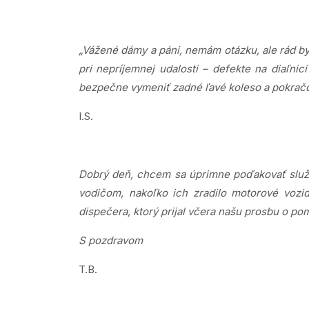
„Vážené dámy a páni, nemám otázku, ale rád b
pri nepríjemnej udalosti – defekte na diaľni
bezpečne vymeniť zadné ľavé koleso a pokračo
I.S.
Dobrý deň, chcem sa úprimne poďakovať službu
vodičom, nakoľko ich zradilo motorové vozi
dispečera, ktorý prijal včera našu prosbu o 
S pozdravom
T.B.