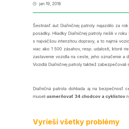
jan 19, 2018
Šestnásť áut Diaľničnej patroly najazdilo za r
posádky. Hliadky Diaľničnej patroly riešili v r
s najväčšou intenzitou dopravy, a to najmä vozi
viac ako 1 500 zásahov, resp. udalostí, ktoré r
zastavenie vozidla na ceste, jeho označenie a ď
Vozidlá Diaľničnej patroly taktiež zabezpečoval
Diaľničná patrola dohliada aj na bezpečnosť 
museli
usmerňovať 34 chodcov a cyklistov
n
Vyrieši všetky problémy