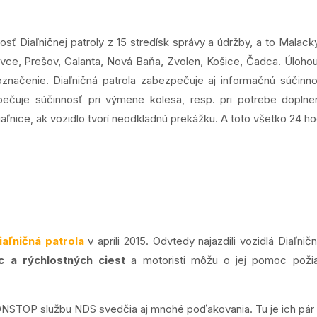
ť Diaľničnej patroly z 15 stredísk správy a údržby, a to Malacky,
ce, Prešov, Galanta, Nová Baňa, Zvolen, Košice, Čadca. Úlohou 
značenie. Diaľničná patrola zabezpečuje aj informačnú súčin
ečuje súčinnosť pri výmene kolesa, resp. pri potrebe doplnen
iaľnice, ak vozidlo tvorí neodkladnú prekážku. A toto všetko 24 hod
iaľničná patrola
v apríli 2015. Odvtedy najazdili vozidlá Diaľni
c a rýchlostných ciest
a motoristi môžu o jej pomoc požia
NONSTOP službu NDS svedčia aj mnohé poďakovania. Tu je ich pár