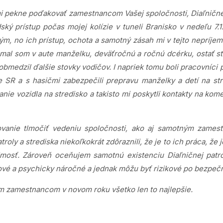
mi pekne poďakovať zamestnancom Vašej spoločnosti, Diaľnične
ký prístup počas mojej kolízie v tuneli Branisko v nedeľu 7.1.
ým, no ich prístup, ochota a samotný zásah mi v tejto nepríje
 mal som v aute manželku, deväťročnú a ročnú dcérku, ostať st
m obmedzil ďalšie stovky vodičov. I napriek tomu boli pracovníci
e SR a s hasičmi zabezpečili prepravu manželky a detí na str
ie vozidla na stredisko a takisto mi poskytli kontakty na kom
anie tlmočiť vedeniu spoločnosti, ako aj samotným zames
roly a strediska niekoľkokrát zdôraznili, že je to ich práca, že j
osť. Zároveň oceňujem samotnú existenciu Diaľničnej patrol
sové a psychicky náročné a jednak môžu byť rizikové po bezpečn
m zamestnancom v novom roku všetko len to najlepšie.