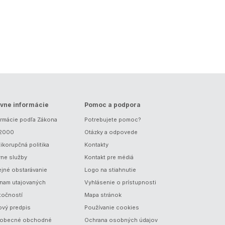
vne informácie
Pomoc a podpora
ormácie podľa Zákona
Potrebujete pomoc?
/2000
Otázky a odpovede
ikorupčná politika
Kontakty
vne služby
Kontakt pre médiá
ejné obstarávanie
Logo na stiahnutie
nam utajovaných
Vyhlásenie o prístupnosti
točností
Mapa stránok
ový predpis
Používanie cookies
obecné obchodné
Ochrana osobných údajov