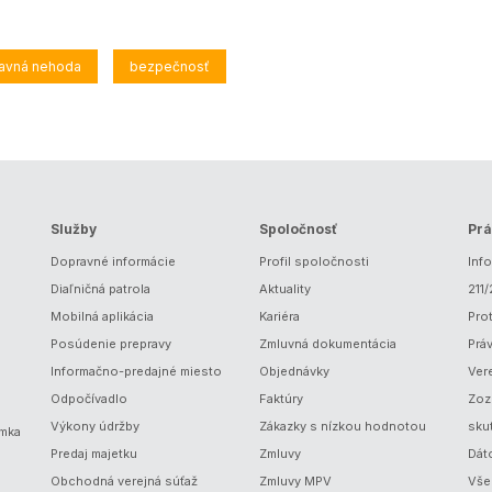
avná nehoda
bezpečnosť
Služby
Spoločnosť
Prá
Dopravné informácie
Profil spoločnosti
Inf
Diaľničná patrola
Aktuality
211
Mobilná aplikácia
Kariéra
Prot
Posúdenie prepravy
Zmluvná dokumentácia
Prá
Informačno-predajné miesto
Objednávky
Ver
Odpočívadlo
Faktúry
Zoz
Výkony údržby
Zákazky s nízkou hodnotou
sku
ámka
Predaj majetku
Zmluvy
Dát
Obchodná verejná súťaž
Zmluvy MPV
Vše