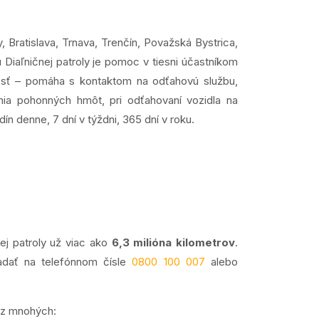
 Bratislava, Trnava, Trenčín, Považská Bystrica,
Diaľničnej patroly je pomoc v tiesni účastníkom
nosť – pomáha s kontaktom na odťahovú službu,
ia pohonných hmôt, pri odťahovaní vozidla na
ín denne, 7 dní v týždni, 365 dní v roku.
čnej patroly už viac ako
6,3 milióna kilometrov
.
dať na telefónnom čísle
0800 100 007
alebo
 z mnohých: