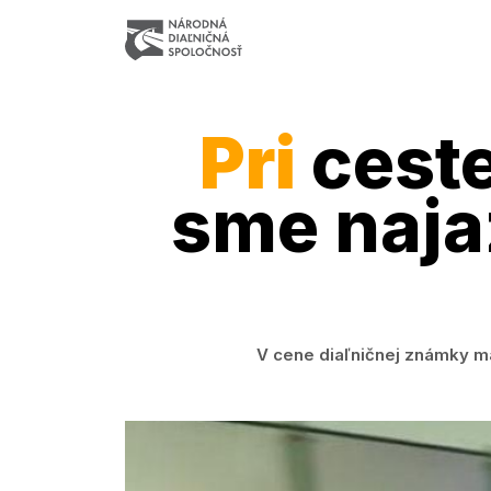
Pri
cest
sme najaz
V cene diaľničnej známky maj