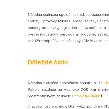
Národná diaľničná spoločnosť zabezpečuje činnos
Martin, Liptovský Mikuláš, Mengusovce, Beharov
cestnej premávky, najmä ich zabezpečenie a o
prevádzkovateľov servisov a podobne, zabezp
najbližšie odpočívadlo, núdzový záliv či zjazd z d
Dôležité číslo
Národná diaľničná spoločnosť spustila službu
D
Patrola zasahuje na viac ako
700 km diaľni
prostredníctvom aplikácie
Pomoc na diaľnic
i
.
O spokojnosti občanov, ktorí využili ponúkanú 