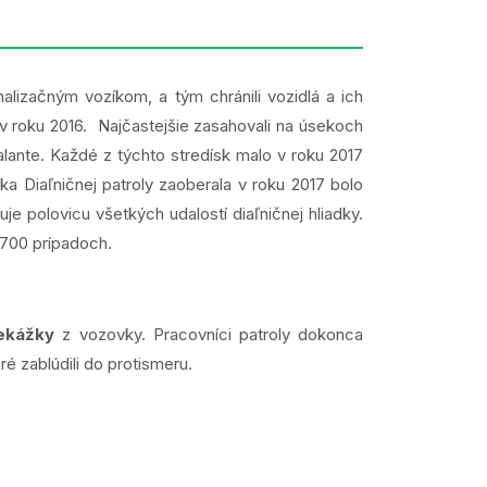
alizačným vozíkom, a tým chránili vozidlá a ich
o v roku 2016. Najčastejšie zasahovali na úsekoch
alante. Každé z týchto stredísk malo v roku 2017
ka Diaľničnej patroly zaoberala v roku 2017 bolo
e polovicu všetkých udalostí diaľničnej hliadky.
1 700 prípadoch.
ekážky
z vozovky. Pracovníci patroly dokonca
oré zablúdili do protismeru.