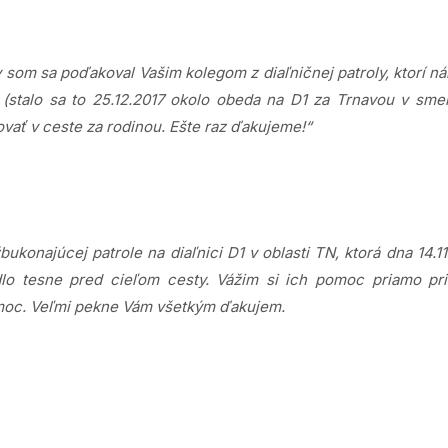
y som sa poďakoval Vašim kolegom z diaľničnej patroly, ktorí 
ci (stalo sa to 25.12.2017 okolo obeda na D1 za Trnavou v s
vať v ceste za rodinou. Ešte raz ďakujeme!“
konajúcej patrole na diaľnici D1 v oblasti TN, ktorá dna 14.1
dlo tesne pred cieľom cesty. Vážim si ich pomoc priamo pri
pomoc. Veľmi pekne Vám všetkým ďakujem.