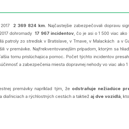
ok 2017
2 369 824 km
. Najčastejšie zabezpečovali dopravu sign
oku 2017 dohromady
17 967 incidentov
, čo je asi o 1 500 viac ak
dlá patroly zo stredísk v Bratislave, v Trnave, v Malackách a v G
iešili v premávke. Najfrekventovanejším prípadom, ktorým sa hliad
alšia tomu prislúchajúca pomoc. Počet týchto incidentov presahuj
i súčinnosť a zabezpečenia miesta dopravnej nehody vo viac ako 
cestnej premávky napríklad tým, že
odstraňuje nežiadúce pr
a diaľniciach a rýchlostných cestách a taktiež
aj dve vozidlá
, kt