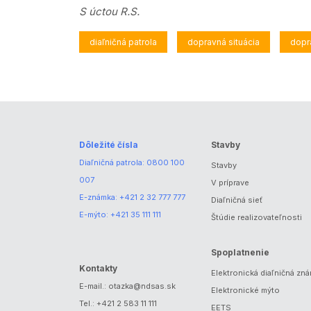
S úctou R.S.
diaľničná patrola
dopravná situácia
dopr
Dôležité čísla
Stavby
Diaľničná patrola:
0800 100
Stavby
007
V príprave
E-známka:
+421 2 32 777 777
Diaľničná sieť
E-mýto:
+421 35 111 111
Štúdie realizovateľnosti
Spoplatnenie
Kontakty
Elektronická diaľničná zn
E-mail.:
otazka@ndsas.sk
Elektronické mýto
Tel.:
+421 2 583 11 111
EETS