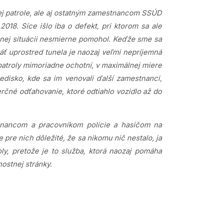
j patrole, ale aj ostatným zamestnancom SSÚD
2018. Síce išlo iba o defekt, pri ktorom sa ale
mnej situácii nesmierne pomohol. Keďže sme sa
áť uprostred tunela je naozaj veľmi nepríjemná
 patroly mimoriadne ochotní, v maximálnej miere
edisko, kde sa im venovali ďalší zamestnanci,
erčné odťahovanie, ktoré odtiahlo vozidlo až do
tnancom a pracovníkom polície a hasičom na
e pre nich dôležité, že sa nikomu nič nestalo, ja
y, pretože je to služba, ktorá naozaj pomáha
ostnej stránky.