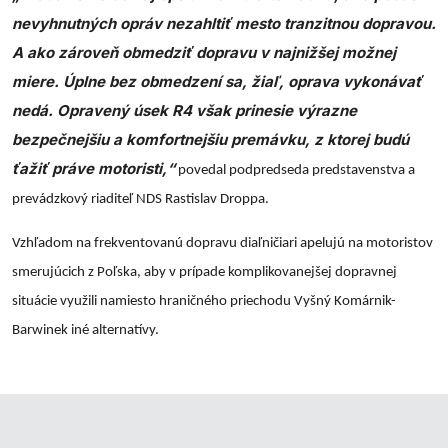
nevyhnutných opráv nezahltiť mesto tranzitnou dopravou.
A ako zároveň obmedziť dopravu v najnižšej možnej
miere. Úplne bez obmedzení sa, žiaľ, oprava vykonávať
nedá. Opravený úsek R4 však prinesie výrazne
bezpečnejšiu a komfortnejšiu premávku, z ktorej budú
ťažiť práve motoristi,“
povedal podpredseda predstavenstva a
prevádzkový riaditeľ NDS Rastislav Droppa.
Vzhľadom na frekventovanú dopravu diaľničiari apelujú na motoristov
smerujúcich z Poľska, aby v prípade komplikovanejšej dopravnej
situácie využili namiesto hraničného priechodu Vyšný Komárnik-
Barwinek iné alternatívy.