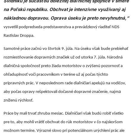
Svidníku je súčasťou dôležitej diaľničnej spojnice v smere
na Poľskú republiku. Obchvat je intenzívne využívaný aj
nákladnou dopravou. Oprava úseku je preto nevyhnutná,“
vysvetlil podpredseda predstavenstva a prevádzkový riaditeľ NDS
Rastislav Droppa.
Samotné práce začnú vo štvrtok 9. júla. Na úseku však bude prebiehať
rozmiestňovanie dopravných značiek už od utorka 7. júla. Národná
diaľničná spoločnosť preto žiada motoristov o zvýšenú pozornosť a
ohľaduplnosť voči pracovníkom v teréne už aj počas týchto
prípravných prác. V neposlednom rade diaľničiari apelujú na vodičov,
aby počas opravy rešpektovali dočasné dopravné značenie, najmä
zníženú rýchlosť.
Práce by mali trvať zhruba mesiac. Diaľničiari však budú robiť všetko
pre to, aby mohli vrátiť obchvat do rúk motoristov v čo najskoršom
možnom termíne. Výrazné slovo pri potenciálnom urýchlení prác ale