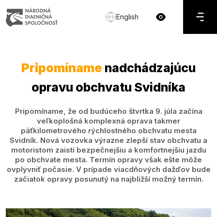
English
Pripomíname
nadchádzajúcu
opravu obchvatu Svidníka
Pripomíname, že od budúceho štvrtka 9. júla začína
veľkoplošná komplexná oprava takmer
päťkilometrového rýchlostného obchvatu mesta
Svidník. Nová vozovka výrazne zlepší stav obchvatu a
motoristom zaistí bezpečnejšiu a komfortnejšiu jazdu
po obchvate mesta. Termín opravy však ešte môže
ovplyvniť počasie. V prípade viacdňových dažďov bude
začiatok opravy posunutý na najbližší možný termín.