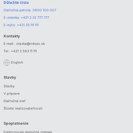
Dôležité čísla
Diaľničná patrola:
0800 100 007
E-známka:
+421 2 32 777 777
E-mýto:
+421 35 111 111
Kontakty
E-mail.:
otazka@ndsas.sk
Tel.:
+421 2 583 11 111
English
Stavby
Stavby
V príprave
Diaľničná sieť
Štúdie realizovateľnosti
Spoplatnenie
Elektronická diaľničná známka