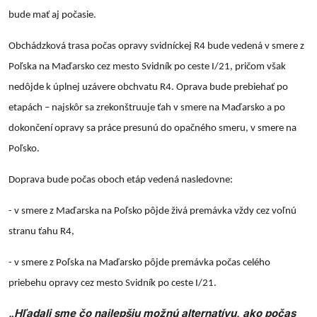
bude mať aj počasie.
Obchádzková trasa počas opravy svidníckej R4 bude vedená v smere z
Poľska na Maďarsko cez mesto Svidník po ceste I/21, pričom však
nedôjde k úplnej uzávere obchvatu R4. Oprava bude prebiehať po
etapách – najskôr sa zrekonštruuje ťah v smere na Maďarsko a po
dokončení opravy sa práce presunú do opačného smeru, v smere na
Poľsko.
Doprava bude počas oboch etáp vedená nasledovne:
- v smere z Maďarska na Poľsko pôjde živá premávka vždy cez voľnú
stranu ťahu R4,
- v smere z Poľska na Maďarsko pôjde premávka počas celého
priebehu opravy cez mesto Svidník po ceste I/21.
„Hľadali sme čo najlepšiu možnú alternatívu, ako počas