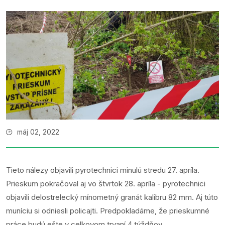
máj 02, 2022
Tieto nálezy objavili pyrotechnici minulú stredu 27. apríla.
Prieskum pokračoval aj vo štvrtok 28. apríla - pyrotechnici
objavili delostrelecký mínometný granát kalibru 82 mm. Aj túto
muníciu si odniesli policajti. Predpokladáme, že prieskumné
práce budú ešte v celkovom trvaní 4 týždňov.