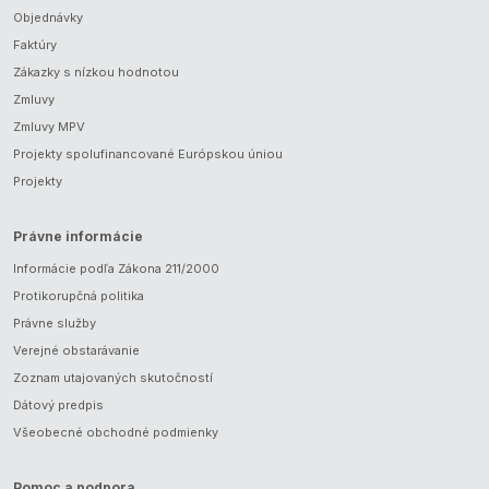
Objednávky
Faktúry
Zákazky s nízkou hodnotou
Zmluvy
Zmluvy MPV
Projekty spolufinancované Európskou úniou
Projekty
Právne informácie
Informácie podľa Zákona 211/2000
Protikorupčná politika
Právne služby
Verejné obstarávanie
Zoznam utajovaných skutočností
Dátový predpis
Všeobecné obchodné podmienky
Pomoc a podpora