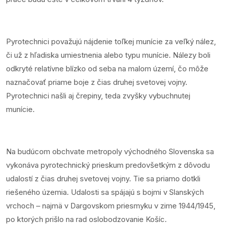
Pyrotechnici považujú nájdenie toľkej munície za veľký nález,
či už z hľadiska umiestnenia alebo typu munície. Nálezy boli
odkryté relatívne blízko od seba na malom území, čo môže
naznačovať priame boje z čias druhej svetovej vojny.
Pyrotechnici našli aj črepiny, teda zvyšky vybuchnutej
munície.
Na budúcom obchvate metropoly východného Slovenska sa
vykonáva pyrotechnický prieskum predovšetkým z dôvodu
udalostí z čias druhej svetovej vojny. Tie sa priamo dotkli
riešeného územia. Udalosti sa spájajú s bojmi v Slanských
vrchoch – najmä v Dargovskom priesmyku v zime 1944/1945,
po ktorých prišlo na rad oslobodzovanie Košíc.