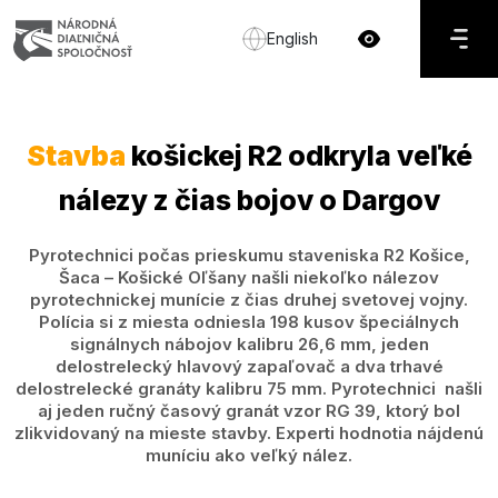
English
Stavba
košickej R2 odkryla veľké
nálezy z čias bojov o Dargov
Pyrotechnici počas prieskumu staveniska R2 Košice,
Šaca – Košické Oľšany našli niekoľko nálezov
pyrotechnickej munície z čias druhej svetovej vojny.
Polícia si z miesta odniesla 198 kusov špeciálnych
signálnych nábojov kalibru 26,6 mm, jeden
delostrelecký hlavový zapaľovač a dva trhavé
delostrelecké granáty kalibru 75 mm. Pyrotechnici našli
aj jeden ručný časový granát vzor RG 39, ktorý bol
zlikvidovaný na mieste stavby. Experti hodnotia nájdenú
muníciu ako veľký nález.