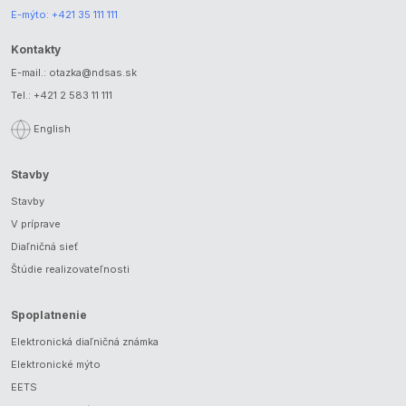
E-mýto:
+421 35 111 111
Kontakty
E-mail.:
otazka@ndsas.sk
Tel.:
+421 2 583 11 111
English
Stavby
Stavby
V príprave
Diaľničná sieť
Štúdie realizovateľnosti
Spoplatnenie
Elektronická diaľničná známka
Elektronické mýto
EETS