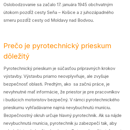
Oslobodzovanie sa začalo 17. januára 1945 obchvatným
útokom pozdĺž cesty Seňa – Košice a z juhozápadného
smeru pozdĺž cesty od Moldavy nad Bodvou.
Prečo je pyrotechnický prieskum
dôležitý
Pyrotechnický prieskum je súčasťou prípravných krokov
výstavby. Výstavbu priamo neovplyvňuje, ale zvyšuje
bezpečnosť oblasti. Predtým, ako sa začnú práce, je
nevyhnutné mať informácie, že priestor je pre pracovníkov
i budúcich motoristov bezpečný. V rámci pyrotechnického
prieskumu vyhľadávame najmä nevybuchnutú muníciu.
Bezpečnostný okruh určuje hlavný pyrotechnik. Ak sa nájde
nevybuchnutá munícia, pyrotechnik ju zabezpečí tak, aby