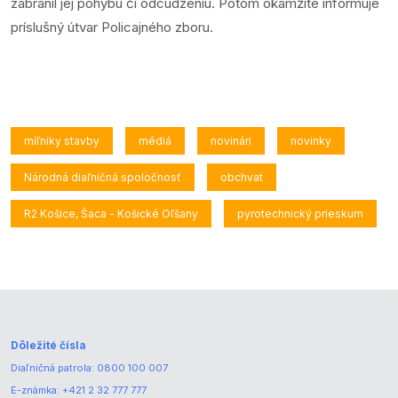
zabránil jej pohybu či odcudzeniu. Potom okamžite informuje
príslušný útvar Policajného zboru.
míľniky stavby
médiá
novinári
novinky
Národná diaľničná spoločnosť
obchvat
R2 Košice, Šaca - Košické Oľšany
pyrotechnický prieskum
Dôležité čísla
Diaľničná patrola:
0800 100 007
E-známka:
+421 2 32 777 777