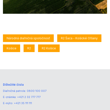
Národná diaľničná spoločnosť
R2 Šaca - Košické Oľšany
Košice
R2
R2 Košice
Dôležité čísla
Diaľničná patrola:
0800 100 007
E-známka:
+421 2 32 777 777
E-mýto:
+421 35 111 111