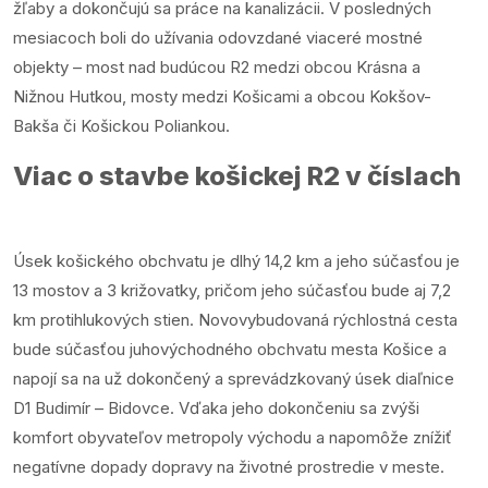
žľaby a dokončujú sa práce na kanalizácii. V posledných
mesiacoch boli do užívania odovzdané viaceré mostné
objekty – most nad budúcou R2 medzi obcou Krásna a
Nižnou Hutkou, mosty medzi Košicami a obcou Kokšov-
Bakša či Košickou Poliankou.
Viac o stavbe košickej R2 v číslach
Úsek košického obchvatu je dlhý 14,2 km a jeho súčasťou je
13 mostov a 3 križovatky, pričom jeho súčasťou bude aj 7,2
km protihlukových stien. Novovybudovaná rýchlostná cesta
bude súčasťou juhovýchodného obchvatu mesta Košice a
napojí sa na už dokončený a sprevádzkovaný úsek diaľnice
D1 Budimír – Bidovce. Vďaka jeho dokončeniu sa zvýši
komfort obyvateľov metropoly východu a napomôže znížiť
negatívne dopady dopravy na životné prostredie v meste.