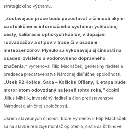
strategického významu.
„Zostávajúce práce budú pozostávať z činností akými
sú sfunkčnenie informačného systému rýchlostnej
cesty, kalibrácie optických káblov, v dopájaní
rozvádzačov a stĺpov v trase či v osadení
meteosenzorov. Plynulo sa vykonávajú aj činnosti na
osadení zvislého a vodorovného dopravného
značenia,“
vymenoval Filip Macháček, generálny riaditeľ a
predseda predstavenstva Národnej diaľničnej spoločnosti.
„Úsek R2 Košice, Šaca – Košické Oľšany, II. etapa bude
motoristom odovzdaný na jeseň tohto roka,“
doplnil
Július Mihálik, investičný riaditeľ a člen predstavenstva
Národnej diaľničnej spoločnosti.
Okrem stavebných činností, ktoré vymenoval Filip Macháček
sa na stavbe realizuje montáž oplotenia, čistia sa štrbinové