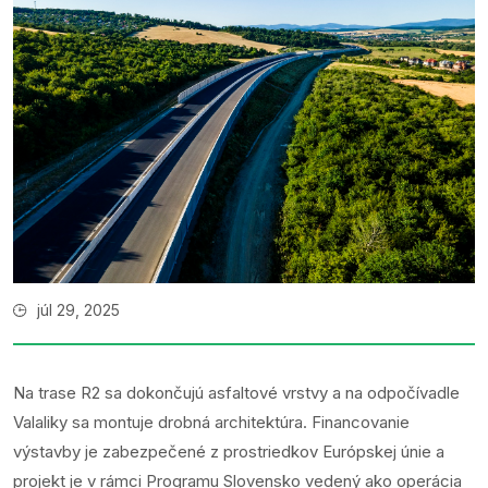
júl 29, 2025
Na trase R2 sa dokončujú asfaltové vrstvy a na odpočívadle
Valaliky sa montuje drobná architektúra. Financovanie
výstavby je zabezpečené z prostriedkov Európskej únie a
projekt je v rámci Programu Slovensko vedený ako operácia