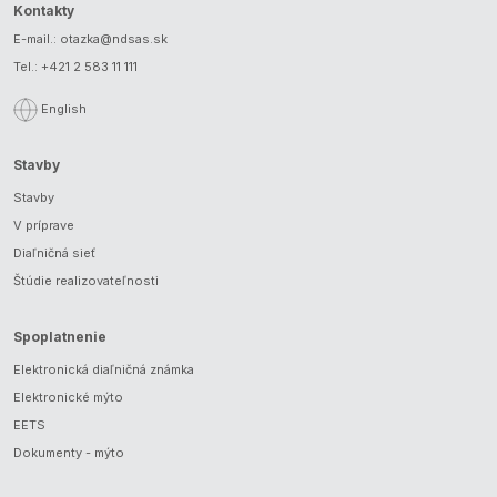
Kontakty
E-mail.:
otazka@ndsas.sk
Tel.:
+421 2 583 11 111
English
Stavby
Stavby
V príprave
Diaľničná sieť
Štúdie realizovateľnosti
Spoplatnenie
Elektronická diaľničná známka
Elektronické mýto
EETS
Dokumenty - mýto