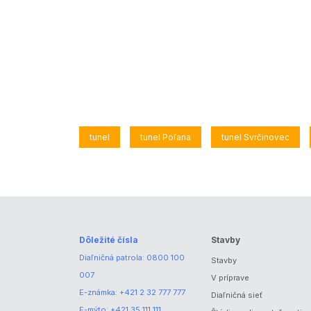
tunel
tunel Poľana
tunel Svrčinovec
Dôležité čísla
Stavby
Diaľničná patrola:
0800 100
Stavby
007
V príprave
E-známka:
+421 2 32 777 777
Diaľničná sieť
E-mýto:
+421 35 111 111