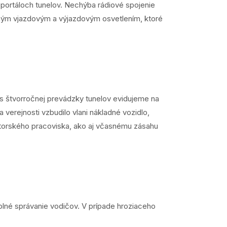
 portáloch tunelov. Nechýba rádiové spojenie
ným vjazdovým a výjazdovým osvetlením, ktoré
s štvorročnej prevádzky tunelov evidujeme na
verejnosti vzbudilo vlani nákladné vozidlo,
átorského pracoviska, ako aj včasnému zásahu
lné správanie vodičov. V prípade hroziaceho