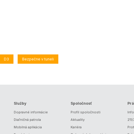
D3
Bezpečne v tuneli
Služby
Spoločnosť
Prá
Dopravné informácie
Profil spoločnosti
Inf
Diaľničná patrola
Aktuality
211
Mobilná aplikácia
Kariéra
Prot