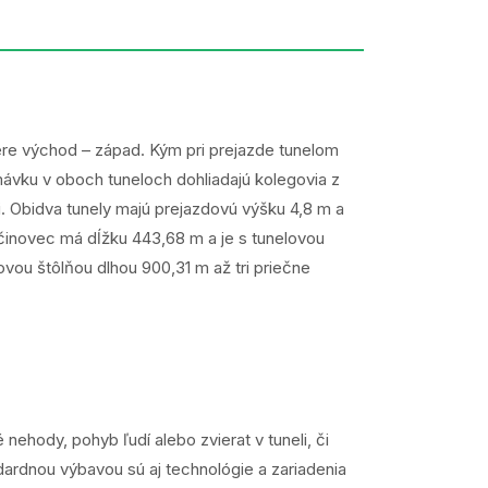
ere východ – západ. Kým pri prejazde tunelom
ávku v oboch tuneloch dohliadajú kolegovia z
. Obidva tunely majú prejazdovú výšku 4,8 m a
činovec má dĺžku 443,68 m a je s tunelovou
vou štôlňou dlhou 900,31 m až tri priečne
nehody, pohyb ľudí alebo zvierat v tuneli, či
ardnou výbavou sú aj technológie a zariadenia