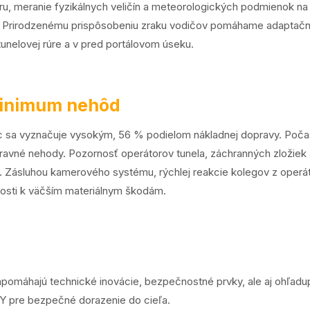
aru, meranie fyzikálnych veličín a meteorologických podmienok na
a. Prirodzenému prispôsobeniu zraku vodičov pomáhame adaptač
unelovej rúre a v pred portálovom úseku.
minimum nehôd
ec sa vyznačuje vysokým, 56 % podielom nákladnej dopravy. Poča
ravné nehody. Pozornosť operátorov tunela, záchranných zložiek a 
. Zásluhou kamerového systému, rýchlej reakcie kolegov z oper
dalosti k väčším materiálnym škodám.
máhajú technické inovácie, bezpečnostné prvky, ale aj ohľadup
Y
pre bezpečné dorazenie do cieľa.