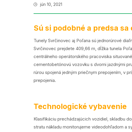
jún 10, 2021
Sú si podobné a predsa sa 
Tunely Svrčinovec aj Poľana sú jednorúrové dia
Svrčinovec prejdete 409,66 m, dĺžka tunela Poľ
centrálneho operátorského pracoviska situovanéh
cementobetónovú vozovku s dvomi jazdnými pruhm
rúrou spojená jedným priečnym prepojením, v prí
prepojenia.
Technologické vybavenie
Klasifikáciu prechádzajúcich vozidiel, skladbu do
stratu nákladu monitorujeme videodohľadom a sy