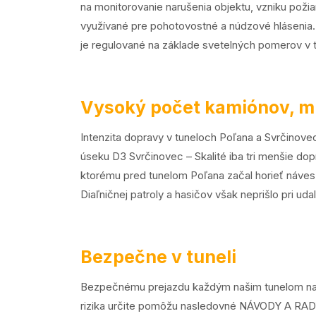
na monitorovanie narušenia objektu, vzniku poži
využívané pre pohotovostné a núdzové hláseni
je regulované na základe svetelných pomerov v t
Vysoký počet kamiónov, 
Intenzita dopravy v tuneloch Poľana a Svrčinov
úseku D3 Svrčinovec – Skalité iba tri menšie dop
ktorému pred tunelom Poľana začal horieť náves
Diaľničnej patroly a hasičov však neprišlo pri u
Bezpečne v tuneli
Bezpečnému prejazdu každým našim tunelom napo
rizika určite pomôžu nasledovné
NÁVODY A RAD