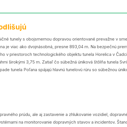
odlišujú
ľničné tunely s obojsmernou dopravou orientované prevažne v sm
ana je viac ako dvojnásobná, presne 893,04 m. Na bezpečnú prem
o v priestoroch technologického objektu tunela Horelica v Čadci
i širokými 3,75 m. Zatiaľ čo súbežná úniková štôlňa tunela Svr
pade tunela Poľana spájajú hlavnú tunelovú rúru so súbežnou úniko
pravného prúdu, ale aj zastavenie a zhlukovanie vozidiel, dopravné 
stémami na monitorovanie dopravných stavov a incidentov. Štand