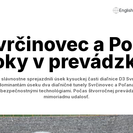
English
rčinovec a Po
oky v prevádz
 slávnostne sprejazdnili úsek kysuckej časti diaľnice D3 Svrč
k dominantám úseku dva diaľničné tunely Svrčinovec a Poľ
bezpečnostnými technológiami. Počas štvorročnej prevád
mimoriadnu udalosť.