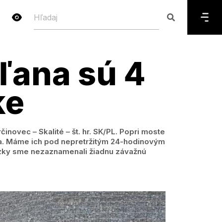
ľana sú 4
ke
inovec – Skalité – št. hr. SK/PL. Popri moste
ana. Máme ich pod nepretržitým 24-hodinovým
zky sme nezaznamenali žiadnu závažnú