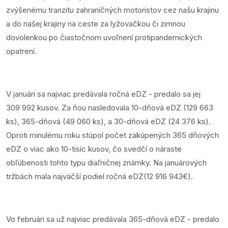
zvýšenému tranzitu zahraničných motoristov cez našu krajinu
a do našej krajiny na ceste za lyžovačkou či zimnou
dovolenkou po čiastočnom uvoľnení protipandemických
opatrení.
V januári sa najviac predávala ročná eDZ - predalo sa jej
309 992 kusov. Za ňou nasledovala 10-dňová eDZ (129 663
ks), 365-dňová (49 060 ks), a 30-dňová eDZ (24 376 ks).
Oproti minulému roku stúpol počet zakúpených 365 dňových
eDZ o viac ako 10-tisíc kusov, čo svedčí o náraste
obľúbenosti tohto typu diaľničnej známky. Na januárových
tržbách mala najväčší podiel ročná eDZ(12 916 943€).
Vo februári sa už najviac predávala 365-dňová eDZ - predalo