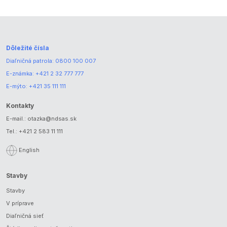
Dôležité čísla
Diaľničná patrola:
0800 100 007
E-známka:
+421 2 32 777 777
E-mýto:
+421 35 111 111
Kontakty
E-mail.:
otazka@ndsas.sk
Tel.:
+421 2 583 11 111
English
Stavby
Stavby
V príprave
Diaľničná sieť