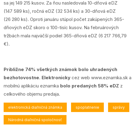
sa jej 149 215 kusov. Za ňou nasledovala 10-dňová eDZ
(147 589 ks), ročná eDZ (32 534 ks) a 30-dňová eDZ
(26 280 ks). Oproti januáru stúpol počet zakúpených 365-
dňových eDZ skoro o 100-tisíc kusov. Na februárových
tržbách mala najväčší podiel 365-dňová eDZ (6 217 766,79
€).
Približne 74% všetkých známok bolo uhradených
bezhotovostne
.
Elektronicky
cez web
www.eznamka.sk
a
mobilnú aplikáciu eznamka
bolo predaných 58% eDZ
z
celkového objemu predaja.
elektronická diaľničná známka
spoplatnenie
správy
Národná diaľničná spoločnosť