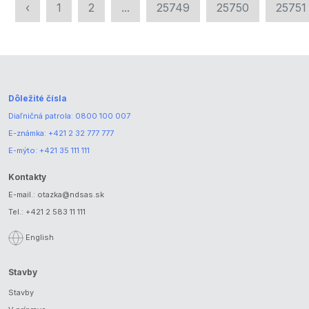
‹
1
2
...
25749
25750
25751
Dôležité čísla
Diaľničná patrola:
0800 100 007
E-známka:
+421 2 32 777 777
E-mýto:
+421 35 111 111
Kontakty
E-mail.:
otazka@ndsas.sk
Tel.:
+421 2 583 11 111
English
Stavby
Stavby