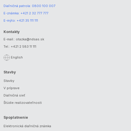
Diaľničná patrola:
0800 100 007
E-známka:
+421 2 32 777 777
E-mýto:
+421 35 111 111
Kontakty
E-mail.:
otazka@ndsas.sk
Tel.:
+421 2 583 11 111
English
Stavby
Stavby
V príprave
Diaľničná sieť
Štúdie realizovateľnosti
Spoplatnenie
Elektronická diaľničná známka