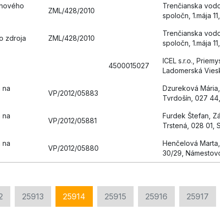
chového
Trenčianska vod
ZML/428/2010
spoločn, 1.mája 11
Trenčianska vod
o zdroja
ZML/428/2010
spoločn, 1.mája 11
ICEL s.r.o., Priem
4500015027
Ladomerská Viesk
 na
Dzureková Mária,
VP/2012/05883
Tvrdošín, 027 44
 na
Furdek Štefan, Z
VP/2012/05881
Trstená, 028 01, 
 na
Henčelová Marta
VP/2012/05880
30/29, Námestovo
2
25913
25914
25915
25916
25917