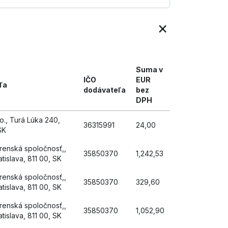
×
Suma v
IČO
EUR
ľa
dodávateľa
bez
DPH
o., Turá Lúka 240,
36315991
24,00
SK
renská spoločnosť,,
35850370
1,242,53
tislava, 811 00, SK
renská spoločnosť,,
35850370
329,60
tislava, 811 00, SK
renská spoločnosť,,
35850370
1,052,90
tislava, 811 00, SK