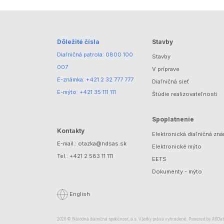
Dôležité čísla
Stavby
Diaľničná patrola:
0800 100
Stavby
007
V príprave
E-známka:
+421 2 32 777 777
Diaľničná sieť
E-mýto:
+421 35 111 111
Štúdie realizovateľnosti
Spoplatnenie
Kontakty
Elektronická diaľničná zn
E-mail.:
otazka@ndsas.sk
Elektronické mýto
Tel.:
+421 2 583 11 111
EETS
Dokumenty - mýto
English
2026 © Národná diaľničná spoločnosť, a.s. Všetky práva vyhradené. Powered by
ASDat