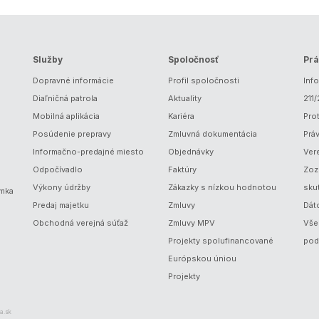
Služby
Spoločnosť
Prá
Dopravné informácie
Profil spoločnosti
Inf
Diaľničná patrola
Aktuality
211
Mobilná aplikácia
Kariéra
Prot
Posúdenie prepravy
Zmluvná dokumentácia
Prá
Informačno-predajné miesto
Objednávky
Ver
Odpočívadlo
Faktúry
Zoz
Výkony údržby
Zákazky s nízkou hodnotou
sku
ámka
Predaj majetku
Zmluvy
Dát
Obchodná verejná súťaž
Zmluvy MPV
Vše
Projekty spolufinancované
pod
Európskou úniou
Projekty
a.sk