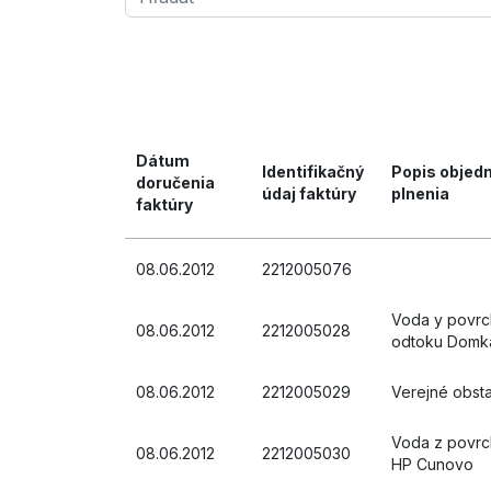
Dátum
Identifikačný
Popis objed
doručenia
údaj faktúry
plnenia
faktúry
08.06.2012
2212005076
Voda y povr
08.06.2012
2212005028
odtoku Domká
08.06.2012
2212005029
Verejné obst
Voda z povrc
08.06.2012
2212005030
HP Cunovo