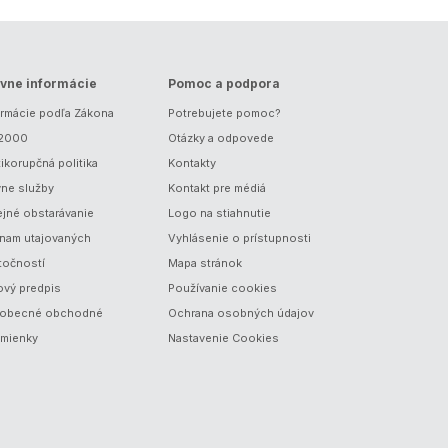
vne informácie
Pomoc a podpora
ormácie podľa Zákona
Potrebujete pomoc?
/2000
Otázky a odpovede
ikorupčná politika
Kontakty
vne služby
Kontakt pre médiá
ejné obstarávanie
Logo na stiahnutie
nam utajovaných
Vyhlásenie o prístupnosti
točností
Mapa stránok
ový predpis
Používanie cookies
obecné obchodné
Ochrana osobných údajov
mienky
Nastavenie Cookies