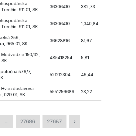
ohospodárska
36306410
382,73
, Trenčín, 911 01, SK
ohospodárska
36306410
1,340,84
, Trenčín, 911 01, SK
yselná 259,
36628816
81,67
a, 965 01, SK
 Medvedzie 150/32,
485418254
5,81
, SK
ápotočná 576/7,
521212304
46,44
SK
, Hviezdoslavova
5551256689
23,22
, 029 01, SK
...
27686
27687
›