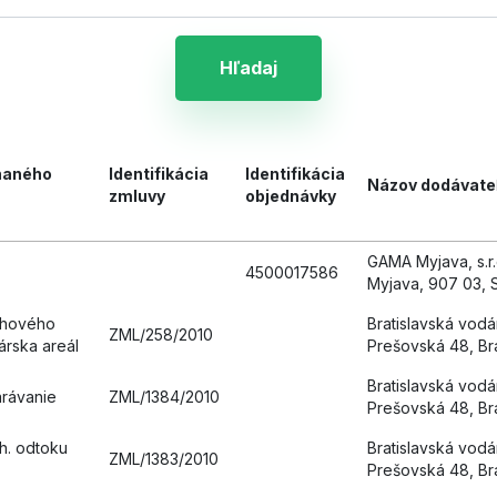
Hľadaj
naného
Identifikácia
Identifikácia
Názov dodávate
zmluvy
objednávky
GAMA Myjava, s.r.
4500017586
Myjava, 907 03, 
chového
Bratislavská vodá
ZML/258/2010
rska areál
Prešovská 48, Bra
Bratislavská vodá
arávanie
ZML/1384/2010
Prešovská 48, Bra
h. odtoku
Bratislavská vodá
ZML/1383/2010
Prešovská 48, Bra