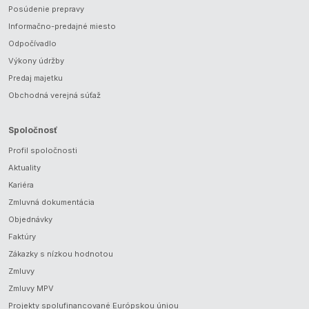
Posúdenie prepravy
Informačno-predajné miesto
Odpočívadlo
Výkony údržby
Predaj majetku
Obchodná verejná súťaž
Spoločnosť
Profil spoločnosti
Aktuality
Kariéra
Zmluvná dokumentácia
Objednávky
Faktúry
Zákazky s nízkou hodnotou
Zmluvy
Zmluvy MPV
Projekty spolufinancované Európskou úniou