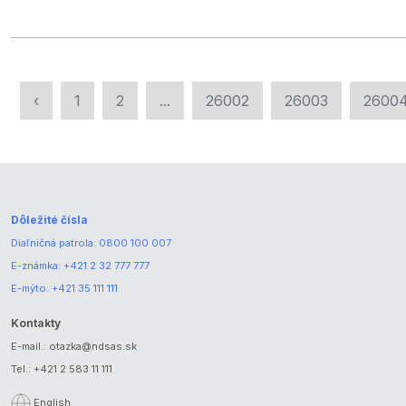
‹
1
2
...
26002
26003
2600
Dôležité čísla
Diaľničná patrola:
0800 100 007
E-známka:
+421 2 32 777 777
E-mýto:
+421 35 111 111
Kontakty
E-mail.:
otazka@ndsas.sk
Tel.:
+421 2 583 11 111
English