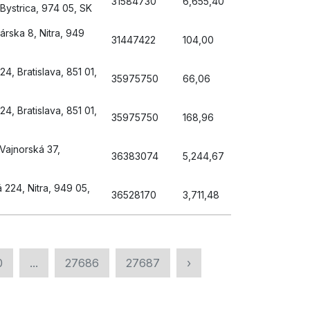
31584730
6,655,40
Bystrica, 974 05, SK
árska 8, Nitra, 949
31447422
104,00
24, Bratislava, 851 01,
35975750
66,06
24, Bratislava, 851 01,
35975750
168,96
 Vajnorská 37,
36383074
5,244,67
 224, Nitra, 949 05,
36528170
3,711,48
0
...
27686
27687
›