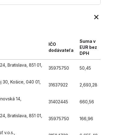
×
Suma v
IČO
EUR bez
dodávateľa
DPH
24, Bratislava, 851 01,
35975750
50,45
 30, Košice, 040 01,
31637922
2,693,28
binovská 14,
31402445
660,56
24, Bratislava, 851 01,
35975750
166,96
 v.o.s.,