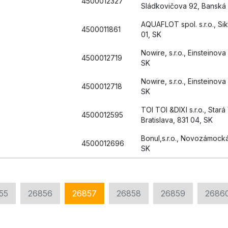
4500012327
Sládkovičova 92, Banská 
AQUAFLOT spol. s.r.o., Sik
4500011861
01, SK
Nowire, s.r.o., Einsteinova 
4500012719
SK
Nowire, s.r.o., Einsteinova 
4500012718
SK
TOI TOI &DIXI s.r.o., Stará
4500012595
Bratislava, 831 04, SK
Bonul,s.r.o., Novozámocká
4500012696
SK
55
26856
26857
26858
26859
2686