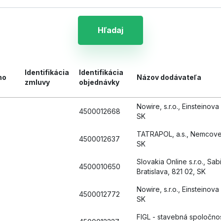
Hľadaj
Identifikácia
Identifikácia
ho
Názov dodávateľa
zmluvy
objednávky
Nowire, s.r.o., Einsteinova 
4500012668
SK
TATRAPOL, a.s., Nemcovej
4500012637
SK
Slovakia Online s.r.o., Sa
4500010650
Bratislava, 821 02, SK
Nowire, s.r.o., Einsteinova 
4500012772
SK
FIGL - stavebná spoločnosť