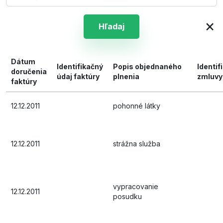
×
Hľadaj
Dátum
Identifikačný
Popis objednaného
Identif
doručenia
údaj faktúry
plnenia
zmluvy
faktúry
12.12.2011
pohonné látky
12.12.2011
strážna služba
vypracovanie
12.12.2011
posudku