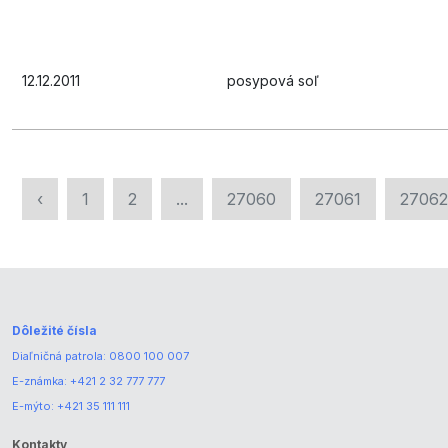
12.12.2011
posypová soľ
‹
1
2
...
27060
27061
27062
Dôležité čísla
Diaľničná patrola:
0800 100 007
E-známka:
+421 2 32 777 777
E-mýto:
+421 35 111 111
Kontakty