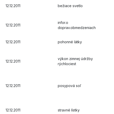
12.12.2011
bežiace svetlo
infor.o
12.12.2011
doprav.obmedzeniach
12.12.2011
pohonné látky
výkon zimnej údržby
12.12.2011
rýchlociest
12.12.2011
posypová soľ
12.12.2011
stravné lístky