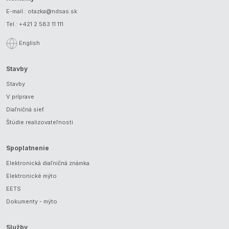
E-mail.:
otazka@ndsas.sk
Tel.:
+421 2 583 11 111
English
Stavby
Stavby
V príprave
Diaľničná sieť
Štúdie realizovateľnosti
Spoplatnenie
Elektronická diaľničná známka
Elektronické mýto
EETS
Dokumenty - mýto
Služby